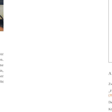
er
en.
ne
in,
A
er
ht
Zw
„F
(3
Da
Kö