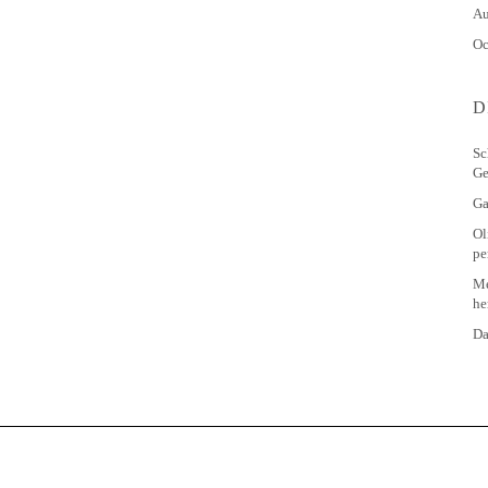
Au
Oc
D
Sc
Ge
Ga
Ol
pe
Me
he
Da