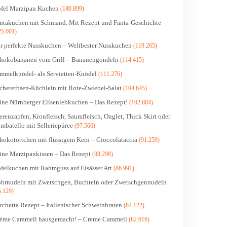
fel Marzipan Kuchen
(180.899)
ntakuchen mit Schmand. Mit Rezept und Fanta-Geschichte
25.001)
r perfekte Nusskuchen – Weltbester Nusskuchen
(119.265)
hokobananen vom Grill – Bananengondeln
(114.415)
mmelknödel- als Servietten-Knödel
(111.276)
chererbsen-Küchlein mit Rote-Zwiebel-Salat
(104.645)
ine Nürnberger Elisenlebkuchen – Das Rezept!
(102.884)
erenzapfen, Kronfleisch, Saumfleisch, Onglet, Thick Skirt oder
mbatello mit Selleriepüree
(97.566)
hokotörtchen mit flüssigem Kern – Cioccolataccia
(91.259)
ine Marzipankissen – Das Rezept
(88.298)
felkuchen mit Rahmguss auf Elsässer Art
(86.991)
hrnudeln mit Zwetschgen, Buchteln oder Zwetschgennudeln
5.129)
rchetta Rezept – Italienischer Schweinbraten
(84.122)
ème Caramell hausgemacht! – Creme Caramell
(82.616)