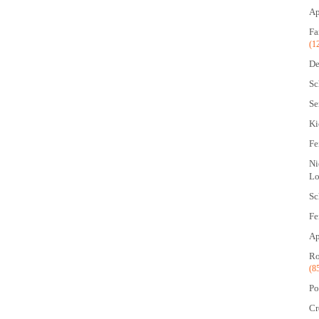
Ap
Fa
(1
De
Sc
Se
Ki
Fe
Ni
Lo
Sc
Fe
Ap
Ro
(8
Po
Cr