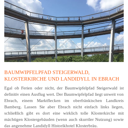
BAUMWIPFELPFAD STEIGERWALD,
KLOSTERKIRCHE UND LANDIDYLL IN EBRACH
Egal ob Ferien oder nicht, der Baumwipfelpfad Steiger­wald ist
definitiv einen Ausflug wert. Der Baum­wipfel­pfad liegt unweit von
Ebrach, einem Markt­flecken im ober­fränkischen Landkreis
Bamberg. Lassen Sie aber Ebrach nicht einfach links liegen,
schließlich gibt es dort eine wirklich tolle Kloster­kirche mit
mächtigen Kloster­gebäuden (wenn auch skurriler Nutzung) sowie
das angenehme Landidyll Historikhotel Klosterbräu.