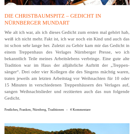
DIE CHRISTBAUMSPITZ – GEDICHT IN
NÜRNBERGER MUNDART
Wie alt ich war, als ich dieses Gedicht zum ersten mal gehört hab,
weiß ich nicht mehr. Fakt ist, ich war noch ein Kind und auch das
ist schon sehr lange her. Zuletzt zu Gehör kam mir das Gedicht in
einem Treppenhaus des Verlages Nürnberger Presse, wo ich
bekanntlich Teile meines Arbeitslebens verbringe. Eine gute alte
Tradition war im Haus der alljährliche Auftritt der „Treppen­
sänger“. Drei oder vier Kollegen die des Singens mächtig waren,
traten jeweils am letzten Arbeits­tag vor Weih­nachten für 10 oder
15 Minuten in verschiedenen Treppen­häusern des Verlages auf,
sangen Weih­nachts­lieder und rezi­tierten auch das nun folgende
Gedicht.
Festliches
,
Franken
,
Nürnberg
,
Traditionen
-
4 Kommentare