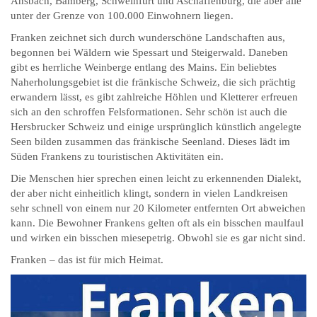
Ansbach, Bamberg, Schweinfurt und Aschaffenburg, die aber alle
unter der Grenze von 100.000 Einwohnern liegen.
Franken zeichnet sich durch wunderschöne Landschaften aus,
begonnen bei Wäldern wie Spessart und Steigerwald. Daneben
gibt es herrliche Weinberge entlang des Mains. Ein beliebtes
Naherholungsgebiet ist die fränkische Schweiz, die sich prächtig
erwandern lässt, es gibt zahlreiche Höhlen und Kletterer erfreuen
sich an den schroffen Felsformationen. Sehr schön ist auch die
Hersbrucker Schweiz und einige ursprünglich künstlich angelegte
Seen bilden zusammen das fränkische Seenland. Dieses lädt im
Süden Frankens zu touristischen Aktivitäten ein.
Die Menschen hier sprechen einen leicht zu erkennenden Dialekt,
der aber nicht einheitlich klingt, sondern in vielen Landkreisen
sehr schnell von einem nur 20 Kilometer entfernten Ort abweichen
kann. Die Bewohner Frankens gelten oft als ein bisschen maulfaul
und wirken ein bisschen miesepetrig. Obwohl sie es gar nicht sind.
Franken – das ist für mich Heimat.