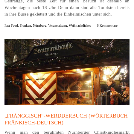
Gedränge, die beste Zeit für einen Besuch ist deshalb an
Wochentagen nach 18 Uhr. Denn dann sind alle Touristen bereits
in ihre Busse geklettert und die Einheimischen unter sich.
Fast Food
,
Franken
,
Nürnberg
,
Veranstaltung
,
Weihnachtliches
-
6 Kommentare
„FRÄNGGISCH“-WERDDERBUCH (WÖRTERBUCH
FRÄNKISCH-DEUTSCH)
Wenn man den berühmten Nürnberger Christ­kind­les­markt