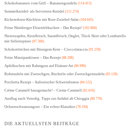
Semmelknödel- als Servietten-Knödel
(111.274)
Kichererbsen-Küchlein mit Rote-Zwiebel-Salat
(104.645)
Feine Nürnberger Elisenlebkuchen – Das Rezept!
(102.884)
Nierenzapfen, Kronfleisch, Saumfleisch, Onglet, Thick Skirt oder Lombatello
mit Selleriepüree
(97.566)
Schokotörtchen mit flüssigem Kern – Cioccolataccia
(91.259)
Feine Marzipankissen – Das Rezept
(88.298)
Apfelkuchen mit Rahmguss auf Elsässer Art
(86.990)
Rohrnudeln mit Zwetschgen, Buchteln oder Zwetschgennudeln
(85.128)
Porchetta Rezept – Italienischer Schweinbraten
(84.122)
Crème Caramell hausgemacht! – Creme Caramell
(82.616)
Ausflug nach Venedig. Tipps zur Anfahrt ab Chioggia
(80.770)
Ochsenschwanzragout – Ein echter Klassiker
(78.194)
DIE AKTUELLSTEN BEITRÄGE
Schweizer Küche entdecken. Regionale Spezialitäten und ihre Geschichte