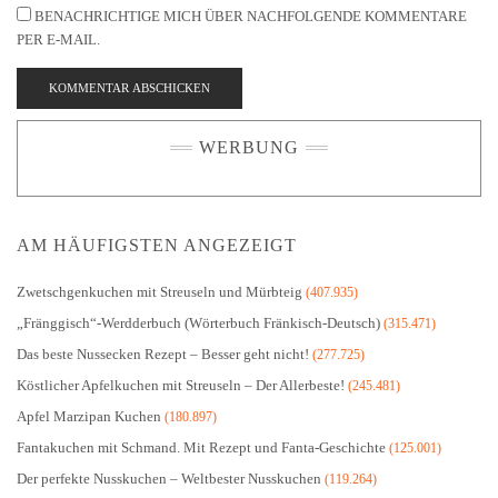
PER E-MAIL.
WERBUNG
AM HÄUFIGSTEN ANGEZEIGT
Zwetschgenkuchen mit Streuseln und Mürbteig
(407.935)
„Fränggisch“-Werdderbuch (Wörterbuch Fränkisch-Deutsch)
(315.471)
Das beste Nussecken Rezept – Besser geht nicht!
(277.725)
Köstlicher Apfelkuchen mit Streuseln – Der Allerbeste!
(245.481)
Apfel Marzipan Kuchen
(180.897)
Fantakuchen mit Schmand. Mit Rezept und Fanta-Geschichte
(125.001)
Der perfekte Nusskuchen – Weltbester Nusskuchen
(119.264)
Schokobananen vom Grill – Bananengondeln
(114.413)