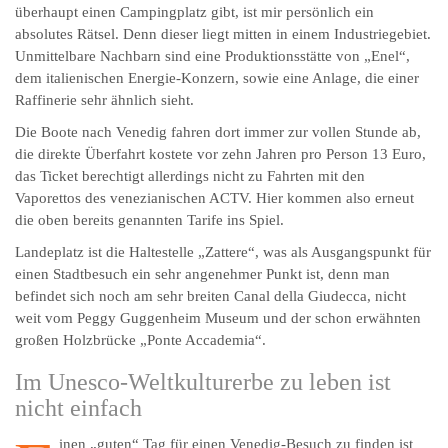
überhaupt einen Campingplatz gibt, ist mir persönlich ein
absolutes Rätsel. Denn dieser liegt mitten in einem Industriegebiet.
Unmittelbare Nachbarn sind eine Produktionsstätte von „Enel“,
dem italienischen Energie-Konzern, sowie eine Anlage, die einer
Raffinerie sehr ähnlich sieht.
Die Boote nach Venedig fahren dort immer zur vollen Stunde ab,
die direkte Überfahrt kostete vor zehn Jahren pro Person 13 Euro,
das Ticket berechtigt allerdings nicht zu Fahrten mit den
Vaporettos des venezianischen ACTV. Hier kommen also erneut
die oben bereits genannten Tarife ins Spiel.
Landeplatz ist die Haltestelle „Zattere“, was als Ausgangspunkt für
einen Stadtbesuch ein sehr angenehmer Punkt ist, denn man
befindet sich noch am sehr breiten Canal della Giudecca, nicht
weit vom Peggy Guggenheim Museum und der schon erwähnten
großen Holzbrücke „Ponte Accademia“.
Im Unesco-Weltkulturerbe zu leben ist
nicht einfach
inen „guten“ Tag für einen Venedig-Besuch zu finden ist