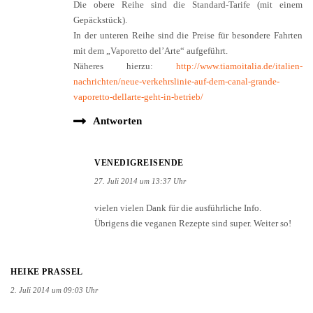
In der unteren Reihe sind die Preise für besondere Fahrten
mit dem „Vaporetto del’Arte“ aufgeführt.
Näheres hierzu:
http://www.tiamoitalia.de/italien-
nachrichten/neue-verkehrslinie-auf-dem-canal-grande-
vaporetto-dellarte-geht-in-betrieb/
Antworten
VENEDIGREISENDE
27. Juli 2014 um 13:37 Uhr
vielen vielen Dank für die ausführliche Info.
Übrigens die veganen Rezepte sind super. Weiter so!
HEIKE PRASSEL
2. Juli 2014 um 09:03 Uhr
Vielen Dank für die Tipps. Wir werden sie in unseren Sommerferien
ausprobieren.