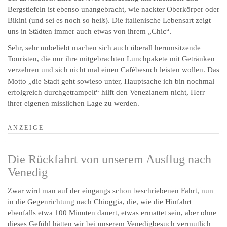
Bergstiefeln ist ebenso unangebracht, wie nackter Oberkörper oder
Bikini (und sei es noch so heiß). Die italienische Lebensart zeigt
uns in Städten immer auch etwas von ihrem „Chic“.
Sehr, sehr unbeliebt machen sich auch überall herumsitzende
Touristen, die nur ihre mitgebrachten Lunchpakete mit Getränken
verzehren und sich nicht mal einen Cafébesuch leisten wollen. Das
Motto „die Stadt geht sowieso unter, Hauptsache ich bin nochmal
erfolgreich durchgetrampelt“ hilft den Venezianern nicht, Herr
ihrer eigenen misslichen Lage zu werden.
A N Z E I G E
Die Rückfahrt von unserem Ausflug nach
Venedig
Zwar wird man auf der eingangs schon beschriebenen Fahrt, nun
in die Gegenrichtung nach Chioggia, die, wie die Hinfahrt
ebenfalls etwa 100 Minuten dauert, etwas ermattet sein, aber ohne
dieses Gefühl hätten wir bei unserem Venedigbesuch vermutlich