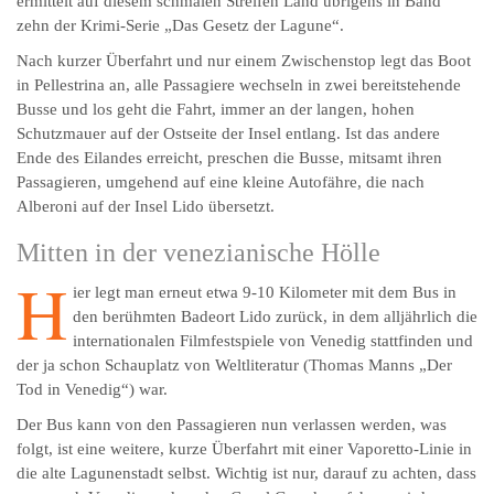
ermittelt auf diesem schmalen Streifen Land übrigens in Band
zehn der Krimi-Serie „Das Gesetz der Lagune“.
Nach kurzer Überfahrt und nur einem Zwischenstop legt das Boot
in Pellestrina an, alle Passagiere wechseln in zwei bereitstehende
Busse und los geht die Fahrt, immer an der langen, hohen
Schutzmauer auf der Ostseite der Insel entlang. Ist das andere
Ende des Eilandes erreicht, preschen die Busse, mitsamt ihren
Passagieren, umgehend auf eine kleine Autofähre, die nach
Alberoni auf der Insel Lido übersetzt.
Mitten in der venezianische Hölle
H
ier legt man erneut etwa 9-10 Kilometer mit dem Bus in
den berühmten Badeort Lido zurück, in dem alljährlich die
internationalen Filmfestspiele von Venedig stattfinden und
der ja schon Schauplatz von Weltliteratur (Thomas Manns „Der
Tod in Venedig“) war.
Der Bus kann von den Passagieren nun verlassen werden, was
folgt, ist eine weitere, kurze Überfahrt mit einer Vaporetto-Linie in
die alte Lagunenstadt selbst. Wichtig ist nur, darauf zu achten, dass