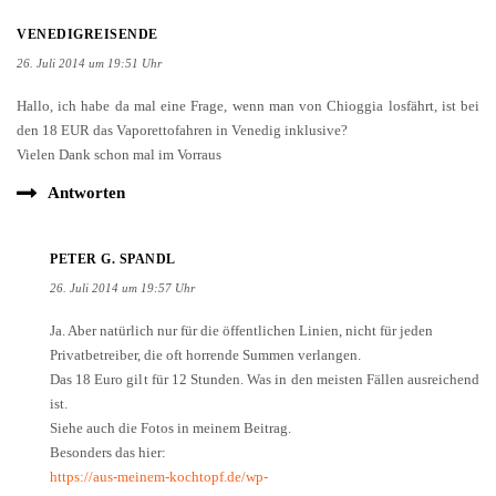
26. Juli 2014 um 19:51 Uhr
Hallo, ich habe da mal eine Frage, wenn man von Chioggia losfährt, ist bei
den 18 EUR das Vaporettofahren in Venedig inklusive?
Vielen Dank schon mal im Vorraus
Antworten
PETER G. SPANDL
26. Juli 2014 um 19:57 Uhr
Ja. Aber natürlich nur für die öffentlichen Linien, nicht für jeden
Privatbetreiber, die oft horrende Summen verlangen.
Das 18 Euro gilt für 12 Stunden. Was in den meisten Fällen ausreichend
ist.
Siehe auch die Fotos in meinem Beitrag.
Besonders das hier:
https://aus-meinem-kochtopf.de/wp-
content/uploads/2012/07/venedig_anreise11.jpg
Gute Reise und schönen Ausflug