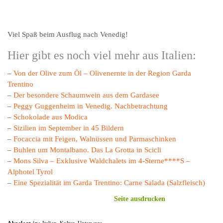
Viel Spaß beim Ausflug nach Venedig!
Hier gibt es noch viel mehr aus Italien:
–
Von der Olive zum Öl – Olivenernte in der Region Garda
Trentino
–
Der besondere Schaumwein aus dem Gardasee
–
Peggy Guggenheim in Venedig. Nachbetrachtung
–
Schokolade aus Modica
–
Sizilien im September in 45 Bildern
–
Focaccia mit Feigen, Walnüssen und Parmaschinken
–
Buhlen um Montalbano. Das La Grotta in Scicli
–
Mons Silva – Exklusive Waldchalets im 4-Sterne****S –
Alphotel Tyrol
–
Eine Spezialität im Garda Trentino: Carne Salada (Salzfleisch)
Seite ausdrucken
Abgelegt in:
Italien
,
Kultur
,
Unterwegs
Tags:
ACTV
,
Ausflug nach Venedig
,
Ausflug nach Venedig. Tipps zur Anfahrt
,
Reise
,
Reisetipp
,
unterwegs
,
Vaporetto
,
Venecia
,
Venedig