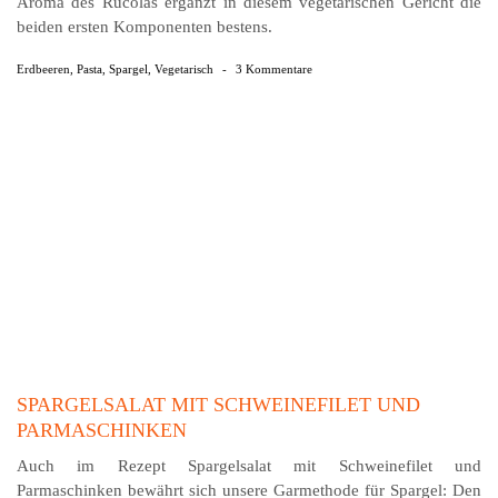
Aroma des Rucolas ergänzt in diesem vegetarischen Gericht die
beiden ersten Komponenten bestens.
Erdbeeren
,
Pasta
,
Spargel
,
Vegetarisch
-
3 Kommentare
SPARGELSALAT MIT SCHWEINEFILET UND
PARMASCHINKEN
Auch im Rezept Spargelsalat mit Schweinefilet und
Parmaschinken bewährt sich unsere Garmethode für Spargel: Den