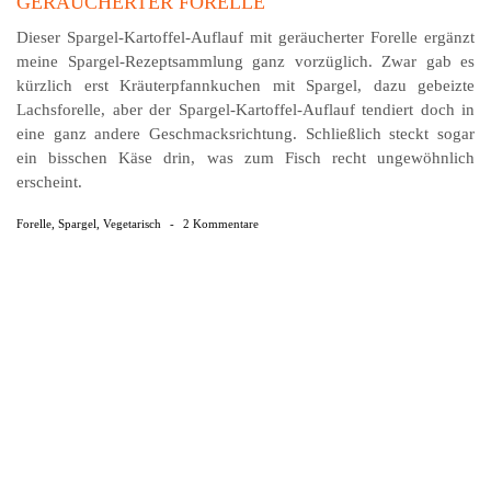
GERÄUCHERTER FORELLE
Dieser Spargel-Kartoffel-Auflauf mit geräucherter Fo­relle ergänzt
meine Spargel-Rezept­samm­lung ganz vor­züglich. Zwar gab es
kürzlich erst Kräuter­pfann­kuchen mit Spargel, dazu gebeizte
Lachs­forelle, aber der Spargel-Kartoffel-Auflauf tendiert doch in
eine ganz andere Geschmacksrichtung. Schließlich steckt sogar
ein bisschen Käse drin, was zum Fisch recht ungewöhnlich
erscheint.
Forelle
,
Spargel
,
Vegetarisch
-
2 Kommentare