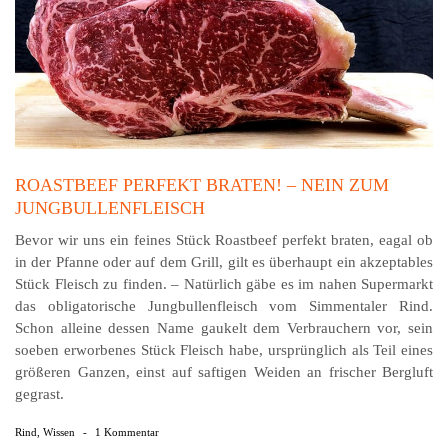
ROASTBEEF PERFEKT BRATEN! – NEIN ZUM
JUNGBULLENFLEISCH
Bevor wir uns ein feines Stück Roastbeef perfekt braten, eagal ob
in der Pfanne oder auf dem Grill, gilt es über­haupt ein akzeptables
Stück Fleisch zu finden. – Na­tür­lich gäbe es im nahen Supermarkt
das obli­ga­tor­ische Jung­bullen­fleisch vom Simmen­taler Rind.
Schon alleine dessen Name gaukelt dem Verbrauchern vor, sein
soeben erworbenes Stück Fleisch habe, ur­sprüng­lich als Teil eines
größeren Ganzen, einst auf saftigen Weiden an frischer Bergluft
gegrast.
Rind
,
Wissen
-
1 Kommentar