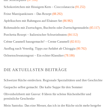
(97.559)
Schokotörtchen mit flüssigem Kern – Cioccolataccia
(91.252)
Feine Marzipankissen – Das Rezept
(88.292)
Apfelkuchen mit Rahmguss auf Elsässer Art
(86.982)
Rohrnudeln mit Zwetschgen, Buchteln oder Zwetschgennudeln
(85.117)
Porchetta Rezept – Italienischer Schweinbraten
(84.112)
Crème Caramell hausgemacht! – Creme Caramell
(82.611)
Ausflug nach Venedig. Tipps zur Anfahrt ab Chioggia
(80.762)
Ochsenschwanzragout – Ein echter Klassiker
(78.186)
DIE AKTUELLSTEN BEITRÄGE
Schweizer Küche entdecken. Regionale Spezialitäten und ihre Geschichte
Gazpacho selbst gemacht: Die kalte Suppe für den Sommer
Olivenholzbrett mit Gravur: 8 Ideen für schöne Küchenhelfer und
persönliche Geschenke
Mein Santoku: Das eine Messer, das ich in der Küche nicht mehr hergebe