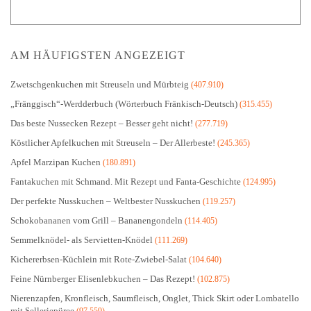
AM HÄUFIGSTEN ANGEZEIGT
Zwetschgenkuchen mit Streuseln und Mürbteig
(407.910)
„Fränggisch“-Werdderbuch (Wörterbuch Fränkisch-Deutsch)
(315.455)
Das beste Nussecken Rezept – Besser geht nicht!
(277.719)
Köstlicher Apfelkuchen mit Streuseln – Der Allerbeste!
(245.365)
Apfel Marzipan Kuchen
(180.891)
Fantakuchen mit Schmand. Mit Rezept und Fanta-Geschichte
(124.995)
Der perfekte Nusskuchen – Weltbester Nusskuchen
(119.257)
Schokobananen vom Grill – Bananengondeln
(114.405)
Semmelknödel- als Servietten-Knödel
(111.269)
Kichererbsen-Küchlein mit Rote-Zwiebel-Salat
(104.640)
Feine Nürnberger Elisenlebkuchen – Das Rezept!
(102.875)
Nierenzapfen, Kronfleisch, Saumfleisch, Onglet, Thick Skirt oder Lombatello
mit Selleriepüree