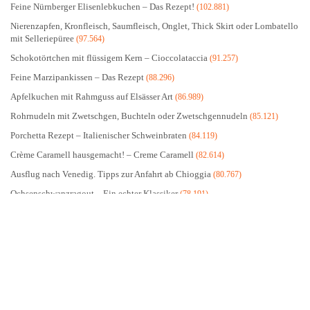
Feine Nürnberger Elisenlebkuchen – Das Rezept!
(102.881)
Nierenzapfen, Kronfleisch, Saumfleisch, Onglet, Thick Skirt oder Lombatello
mit Selleriepüree
(97.564)
Schokotörtchen mit flüssigem Kern – Cioccolataccia
(91.257)
Feine Marzipankissen – Das Rezept
(88.296)
Apfelkuchen mit Rahmguss auf Elsässer Art
(86.989)
Rohrnudeln mit Zwetschgen, Buchteln oder Zwetschgennudeln
(85.121)
Porchetta Rezept – Italienischer Schweinbraten
(84.119)
Crème Caramell hausgemacht! – Creme Caramell
(82.614)
Ausflug nach Venedig. Tipps zur Anfahrt ab Chioggia
(80.767)
Ochsenschwanzragout – Ein echter Klassiker
(78.191)
DIE AKTUELLSTEN BEITRÄGE
Schweizer Küche entdecken. Regionale Spezialitäten und ihre Geschichte
Gazpacho selbst gemacht: Die kalte Suppe für den Sommer
Olivenholzbrett mit Gravur: 8 Ideen für schöne Küchenhelfer und