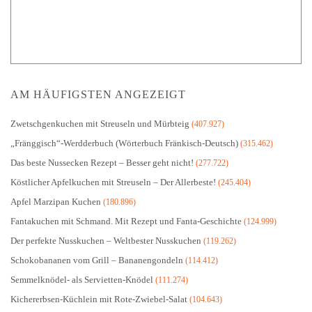
AM HÄUFIGSTEN ANGEZEIGT
Zwetschgenkuchen mit Streuseln und Mürbteig
(407.927)
„Fränggisch“-Werdderbuch (Wörterbuch Fränkisch-Deutsch)
(315.462)
Das beste Nussecken Rezept – Besser geht nicht!
(277.722)
Köstlicher Apfelkuchen mit Streuseln – Der Allerbeste!
(245.404)
Apfel Marzipan Kuchen
(180.896)
Fantakuchen mit Schmand. Mit Rezept und Fanta-Geschichte
(124.999)
Der perfekte Nusskuchen – Weltbester Nusskuchen
(119.262)
Schokobananen vom Grill – Bananengondeln
(114.412)
Semmelknödel- als Servietten-Knödel
(111.274)
Kichererbsen-Küchlein mit Rote-Zwiebel-Salat
(104.643)