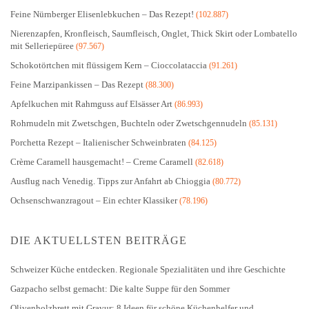
Feine Nürnberger Elisenlebkuchen – Das Rezept!
(102.887)
Nierenzapfen, Kronfleisch, Saumfleisch, Onglet, Thick Skirt oder Lombatello
mit Selleriepüree
(97.567)
Schokotörtchen mit flüssigem Kern – Cioccolataccia
(91.261)
Feine Marzipankissen – Das Rezept
(88.300)
Apfelkuchen mit Rahmguss auf Elsässer Art
(86.993)
Rohrnudeln mit Zwetschgen, Buchteln oder Zwetschgennudeln
(85.131)
Porchetta Rezept – Italienischer Schweinbraten
(84.125)
Crème Caramell hausgemacht! – Creme Caramell
(82.618)
Ausflug nach Venedig. Tipps zur Anfahrt ab Chioggia
(80.772)
Ochsenschwanzragout – Ein echter Klassiker
(78.196)
DIE AKTUELLSTEN BEITRÄGE
Schweizer Küche entdecken. Regionale Spezialitäten und ihre Geschichte
Gazpacho selbst gemacht: Die kalte Suppe für den Sommer
Olivenholzbrett mit Gravur: 8 Ideen für schöne Küchenhelfer und