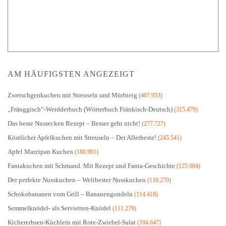
AM HÄUFIGSTEN ANGEZEIGT
Zwetschgenkuchen mit Streuseln und Mürbteig
(407.953)
„Fränggisch“-Werdderbuch (Wörterbuch Fränkisch-Deutsch)
(315.479)
Das beste Nussecken Rezept – Besser geht nicht!
(277.727)
Köstlicher Apfelkuchen mit Streuseln – Der Allerbeste!
(245.541)
Apfel Marzipan Kuchen
(180.901)
Fantakuchen mit Schmand. Mit Rezept und Fanta-Geschichte
(125.004)
Der perfekte Nusskuchen – Weltbester Nusskuchen
(119.270)
Schokobananen vom Grill – Bananengondeln
(114.418)
Semmelknödel- als Servietten-Knödel
(111.279)
Kichererbsen-Küchlein mit Rote-Zwiebel-Salat
(104.647)