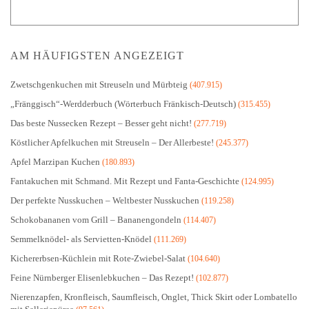
AM HÄUFIGSTEN ANGEZEIGT
Zwetschgenkuchen mit Streuseln und Mürbteig
(407.915)
„Fränggisch“-Werdderbuch (Wörterbuch Fränkisch-Deutsch)
(315.455)
Das beste Nussecken Rezept – Besser geht nicht!
(277.719)
Köstlicher Apfelkuchen mit Streuseln – Der Allerbeste!
(245.377)
Apfel Marzipan Kuchen
(180.893)
Fantakuchen mit Schmand. Mit Rezept und Fanta-Geschichte
(124.995)
Der perfekte Nusskuchen – Weltbester Nusskuchen
(119.258)
Schokobananen vom Grill – Bananengondeln
(114.407)
Semmelknödel- als Servietten-Knödel
(111.269)
Kichererbsen-Küchlein mit Rote-Zwiebel-Salat
(104.640)
Feine Nürnberger Elisenlebkuchen – Das Rezept!
(102.877)
Nierenzapfen, Kronfleisch, Saumfleisch, Onglet, Thick Skirt oder Lombatello