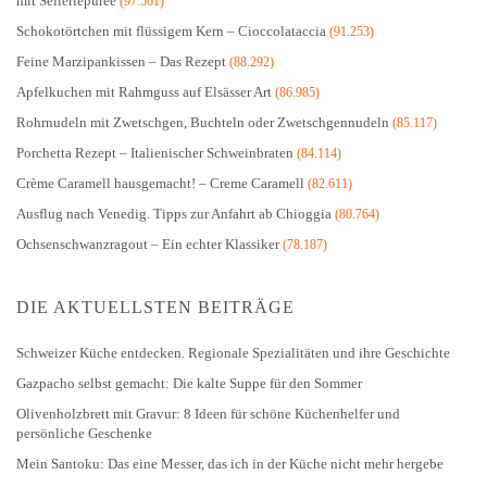
mit Selleriepüree
(97.561)
Schokotörtchen mit flüssigem Kern – Cioccolataccia
(91.253)
Feine Marzipankissen – Das Rezept
(88.292)
Apfelkuchen mit Rahmguss auf Elsässer Art
(86.985)
Rohrnudeln mit Zwetschgen, Buchteln oder Zwetschgennudeln
(85.117)
Porchetta Rezept – Italienischer Schweinbraten
(84.114)
Crème Caramell hausgemacht! – Creme Caramell
(82.611)
Ausflug nach Venedig. Tipps zur Anfahrt ab Chioggia
(80.764)
Ochsenschwanzragout – Ein echter Klassiker
(78.187)
DIE AKTUELLSTEN BEITRÄGE
Schweizer Küche entdecken. Regionale Spezialitäten und ihre Geschichte
Gazpacho selbst gemacht: Die kalte Suppe für den Sommer
Olivenholzbrett mit Gravur: 8 Ideen für schöne Küchenhelfer und
persönliche Geschenke
Mein Santoku: Das eine Messer, das ich in der Küche nicht mehr hergebe