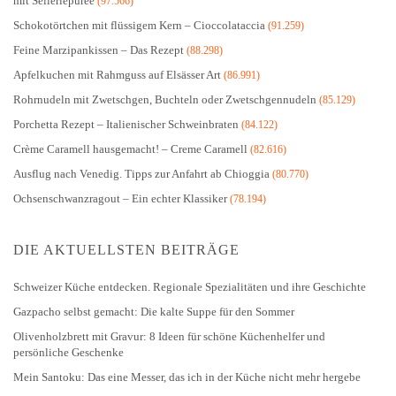
mit Selleriepüree
(97.566)
Schokotörtchen mit flüssigem Kern – Cioccolataccia
(91.259)
Feine Marzipankissen – Das Rezept
(88.298)
Apfelkuchen mit Rahmguss auf Elsässer Art
(86.991)
Rohrnudeln mit Zwetschgen, Buchteln oder Zwetschgennudeln
(85.129)
Porchetta Rezept – Italienischer Schweinbraten
(84.122)
Crème Caramell hausgemacht! – Creme Caramell
(82.616)
Ausflug nach Venedig. Tipps zur Anfahrt ab Chioggia
(80.770)
Ochsenschwanzragout – Ein echter Klassiker
(78.194)
DIE AKTUELLSTEN BEITRÄGE
Schweizer Küche entdecken. Regionale Spezialitäten und ihre Geschichte
Gazpacho selbst gemacht: Die kalte Suppe für den Sommer
Olivenholzbrett mit Gravur: 8 Ideen für schöne Küchenhelfer und
persönliche Geschenke
Mein Santoku: Das eine Messer, das ich in der Küche nicht mehr hergebe