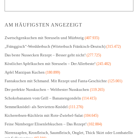
AM HÄUFIGSTEN ANGEZEIGT
Zwetschgenkuchen mit Streuseln und Mürbteig
(407.935)
„Fränggisch“-Werdderbuch (Wörterbuch Fränkisch-Deutsch)
(315.472)
Das beste Nussecken Rezept – Besser geht nicht!
(277.725)
Köstlicher Apfelkuchen mit Streuseln – Der Allerbeste!
(245.482)
Apfel Marzipan Kuchen
(180.899)
Fantakuchen mit Schmand. Mit Rezept und Fanta-Geschichte
(125.001)
Der perfekte Nusskuchen – Weltbester Nusskuchen
(119.265)
Schokobananen vom Grill – Bananengondeln
(114.415)
Semmelknödel- als Servietten-Knödel
(111.276)
Kichererbsen-Küchlein mit Rote-Zwiebel-Salat
(104.645)
Feine Nürnberger Elisenlebkuchen – Das Rezept!
(102.884)
Nierenzapfen, Kronfleisch, Saumfleisch, Onglet, Thick Skirt oder Lombatello