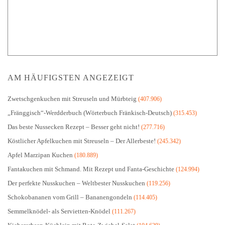
AM HÄUFIGSTEN ANGEZEIGT
Zwetschgenkuchen mit Streuseln und Mürbteig
(407.906)
„Fränggisch“-Werdderbuch (Wörterbuch Fränkisch-Deutsch)
(315.453)
Das beste Nussecken Rezept – Besser geht nicht!
(277.716)
Köstlicher Apfelkuchen mit Streuseln – Der Allerbeste!
(245.342)
Apfel Marzipan Kuchen
(180.889)
Fantakuchen mit Schmand. Mit Rezept und Fanta-Geschichte
(124.994)
Der perfekte Nusskuchen – Weltbester Nusskuchen
(119.256)
Schokobananen vom Grill – Bananengondeln
(114.405)
Semmelknödel- als Servietten-Knödel
(111.267)