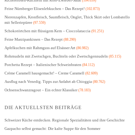
Kichererbsen-Küchlein mit Rote-Zwiebel-Salat
(104.639)
Feine Nürnberger Elisenlebkuchen – Das Rezept!
(102.873)
Nierenzapfen, Kronfleisch, Saumfleisch, Onglet, Thick Skirt oder Lombatello
mit Selleriepüree
(97.559)
Schokotörtchen mit flüssigem Kern – Cioccolataccia
(91.251)
Feine Marzipankissen – Das Rezept
(88.290)
Apfelkuchen mit Rahmguss auf Elsässer Art
(86.982)
Rohrnudeln mit Zwetschgen, Buchteln oder Zwetschgennudeln
(85.115)
Porchetta Rezept – Italienischer Schweinbraten
(84.112)
Crème Caramell hausgemacht! – Creme Caramell
(82.609)
Ausflug nach Venedig. Tipps zur Anfahrt ab Chioggia
(80.762)
Ochsenschwanzragout – Ein echter Klassiker
(78.183)
DIE AKTUELLSTEN BEITRÄGE
Schweizer Küche entdecken. Regionale Spezialitäten und ihre Geschichte
Gazpacho selbst gemacht: Die kalte Suppe für den Sommer