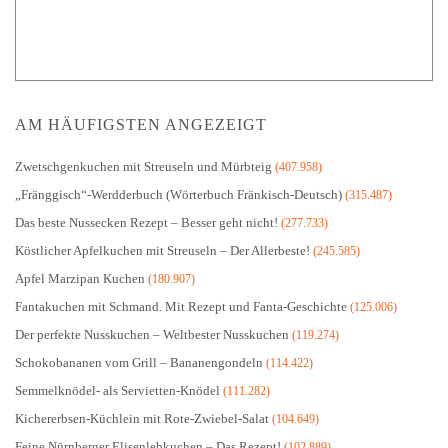
AM HÄUFIGSTEN ANGEZEIGT
Zwetschgenkuchen mit Streuseln und Mürbteig
(407.958)
„Fränggisch“-Werdderbuch (Wörterbuch Fränkisch-Deutsch)
(315.487)
Das beste Nussecken Rezept – Besser geht nicht!
(277.733)
Köstlicher Apfelkuchen mit Streuseln – Der Allerbeste!
(245.585)
Apfel Marzipan Kuchen
(180.907)
Fantakuchen mit Schmand. Mit Rezept und Fanta-Geschichte
(125.006)
Der perfekte Nusskuchen – Weltbester Nusskuchen
(119.274)
Schokobananen vom Grill – Bananengondeln
(114.422)
Semmelknödel- als Servietten-Knödel
(111.282)
Kichererbsen-Küchlein mit Rote-Zwiebel-Salat
(104.649)
Feine Nürnberger Elisenlebkuchen – Das Rezept!
(102.889)