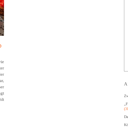
B
ie
ter
der
ar,
A
ser
agt
Zw
hlt
„F
(3
Da
Kö