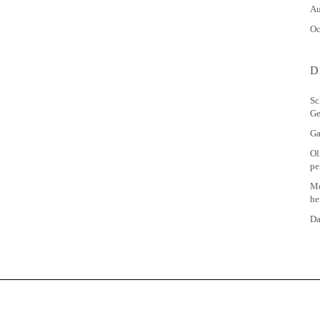
Au
Oc
D
Sc
Ge
Ga
Ol
pe
Me
he
Da