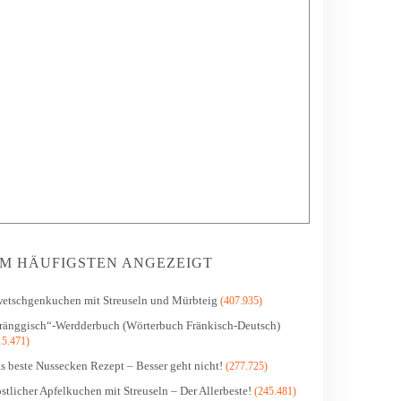
M HÄUFIGSTEN ANGEZEIGT
etschgenkuchen mit Streuseln und Mürbteig
(407.935)
ränggisch“-Werdderbuch (Wörterbuch Fränkisch-Deutsch)
15.471)
s beste Nussecken Rezept – Besser geht nicht!
(277.725)
stlicher Apfelkuchen mit Streuseln – Der Allerbeste!
(245.481)