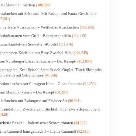
fel Marzipan Kuchen
(180.899)
ntakuchen mit Schmand. Mit Rezept und Fanta-Geschichte
25.001)
r perfekte Nusskuchen – Weltbester Nusskuchen
(119.265)
hokobananen vom Grill – Bananengondeln
(114.415)
mmelknödel- als Servietten-Knödel
(111.276)
chererbsen-Küchlein mit Rote-Zwiebel-Salat
(104.645)
ine Nürnberger Elisenlebkuchen – Das Rezept!
(102.884)
erenzapfen, Kronfleisch, Saumfleisch, Onglet, Thick Skirt oder
mbatello mit Selleriepüree
(97.566)
hokotörtchen mit flüssigem Kern – Cioccolataccia
(91.259)
ine Marzipankissen – Das Rezept
(88.298)
felkuchen mit Rahmguss auf Elsässer Art
(86.991)
hrnudeln mit Zwetschgen, Buchteln oder Zwetschgennudeln
5.129)
rchetta Rezept – Italienischer Schweinbraten
(84.122)
ème Caramell hausgemacht! – Creme Caramell
(82.616)