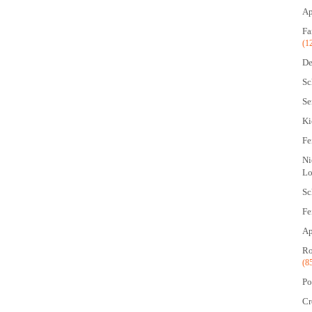
Ap
Fa
(1
De
Sc
Se
Ki
Fe
Ni
Lo
Sc
Fe
Ap
Ro
(8
Po
Cr