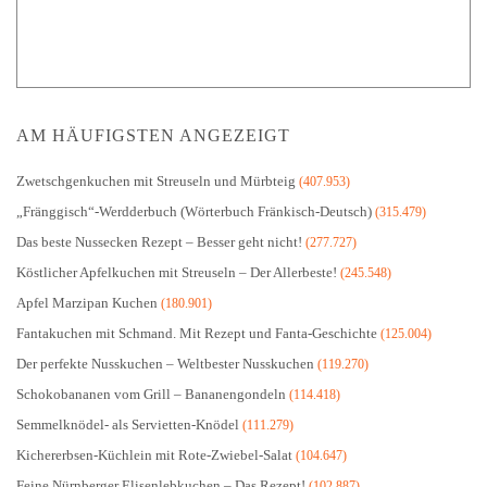
AM HÄUFIGSTEN ANGEZEIGT
Zwetschgenkuchen mit Streuseln und Mürbteig
(407.953)
„Fränggisch“-Werdderbuch (Wörterbuch Fränkisch-Deutsch)
(315.479)
Das beste Nussecken Rezept – Besser geht nicht!
(277.727)
Köstlicher Apfelkuchen mit Streuseln – Der Allerbeste!
(245.548)
Apfel Marzipan Kuchen
(180.901)
Fantakuchen mit Schmand. Mit Rezept und Fanta-Geschichte
(125.004)
Der perfekte Nusskuchen – Weltbester Nusskuchen
(119.270)
Schokobananen vom Grill – Bananengondeln
(114.418)
Semmelknödel- als Servietten-Knödel
(111.279)
Kichererbsen-Küchlein mit Rote-Zwiebel-Salat
(104.647)
Feine Nürnberger Elisenlebkuchen – Das Rezept!
(102.887)