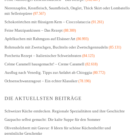
Nierenzapfen, Kronfleisch, Saumfleisch, Onglet, Thick Skirt oder Lombatello
mit Selleriepüree
(97.567)
Schokotörtchen mit flüssigem Kern – Cioccolataccia
(91.261)
Feine Marzipankissen – Das Rezept
(88.300)
Apfelkuchen mit Rahmguss auf Elsässer Art
(86.993)
Rohrnudeln mit Zwetschgen, Buchteln oder Zwetschgennudeln
(85.131)
Porchetta Rezept – Italienischer Schweinbraten
(84.125)
Crème Caramell hausgemacht! – Creme Caramell
(82.618)
Ausflug nach Venedig. Tipps zur Anfahrt ab Chioggia
(80.772)
Ochsenschwanzragout – Ein echter Klassiker
(78.196)
DIE AKTUELLSTEN BEITRÄGE
Schweizer Küche entdecken. Regionale Spezialitäten und ihre Geschichte
Gazpacho selbst gemacht: Die kalte Suppe für den Sommer
Olivenholzbrett mit Gravur: 8 Ideen für schöne Küchenhelfer und
persönliche Geschenke