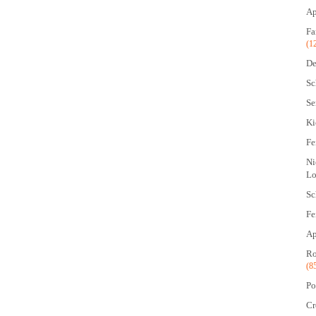
Ap
Fa
(1
De
Sc
Se
Ki
Fe
Ni
Lo
Sc
Fe
Ap
Ro
(8
Po
Cr