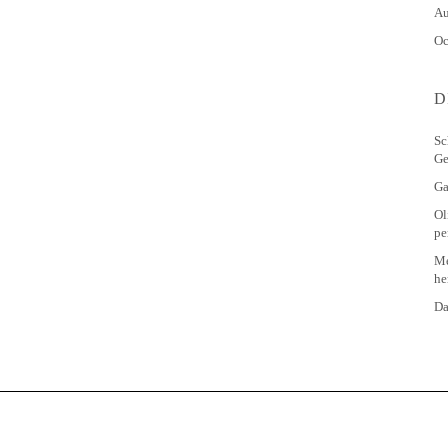
Au
Oc
D
Sc
Ge
Ga
Ol
pe
Me
he
Da