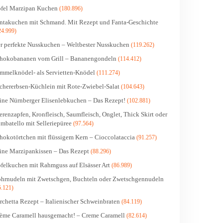
fel Marzipan Kuchen
(180.896)
ntakuchen mit Schmand. Mit Rezept und Fanta-Geschichte
24.999)
r perfekte Nusskuchen – Weltbester Nusskuchen
(119.262)
hokobananen vom Grill – Bananengondeln
(114.412)
mmelknödel- als Servietten-Knödel
(111.274)
chererbsen-Küchlein mit Rote-Zwiebel-Salat
(104.643)
ine Nürnberger Elisenlebkuchen – Das Rezept!
(102.881)
erenzapfen, Kronfleisch, Saumfleisch, Onglet, Thick Skirt oder
mbatello mit Selleriepüree
(97.564)
hokotörtchen mit flüssigem Kern – Cioccolataccia
(91.257)
ine Marzipankissen – Das Rezept
(88.296)
felkuchen mit Rahmguss auf Elsässer Art
(86.989)
hrnudeln mit Zwetschgen, Buchteln oder Zwetschgennudeln
5.121)
rchetta Rezept – Italienischer Schweinbraten
(84.119)
ème Caramell hausgemacht! – Creme Caramell
(82.614)