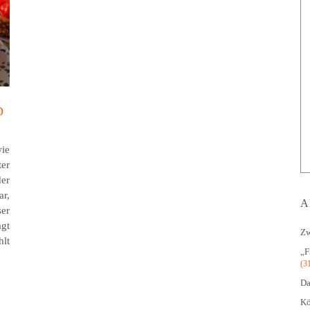
B
ie
ter
der
ar,
A
ser
agt
Zw
hlt
„F
(3
Da
Kö