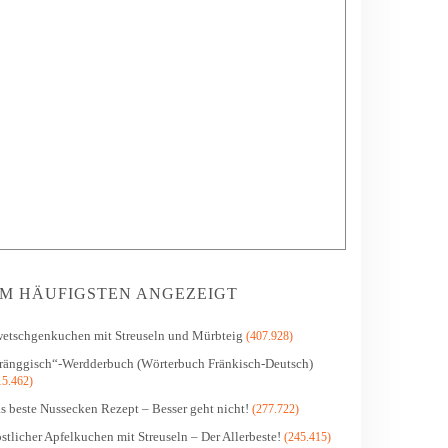
M HÄUFIGSTEN ANGEZEIGT
etschgenkuchen mit Streuseln und Mürbteig
(407.928)
ränggisch“-Werdderbuch (Wörterbuch Fränkisch-Deutsch)
15.462)
s beste Nussecken Rezept – Besser geht nicht!
(277.722)
stlicher Apfelkuchen mit Streuseln – Der Allerbeste!
(245.415)