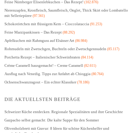
Feine Nürnberger Elisenlebkuchen – Das Rezept!
(102.876)
Nierenzapfen, Kronfleisch, Saumfleisch, Onglet, Thick Skirt oder Lombatello
mit Selleriepüree
(97.561)
Schokotörtchen mit flüssigem Kern – Cioccolataccia
(91.253)
Feine Marzipankissen – Das Rezept
(88.292)
Apfelkuchen mit Rahmguss auf Elsässer Art
(86.984)
Rohrnudeln mit Zwetschgen, Buchteln oder Zwetschgennudeln
(85.117)
Porchetta Rezept – Italienischer Schweinbraten
(84.114)
Crème Caramell hausgemacht! – Creme Caramell
(82.611)
Ausflug nach Venedig. Tipps zur Anfahrt ab Chioggia
(80.764)
Ochsenschwanzragout – Ein echter Klassiker
(78.186)
DIE AKTUELLSTEN BEITRÄGE
Schweizer Küche entdecken. Regionale Spezialitäten und ihre Geschichte
Gazpacho selbst gemacht: Die kalte Suppe für den Sommer
Olivenholzbrett mit Gravur: 8 Ideen für schöne Küchenhelfer und