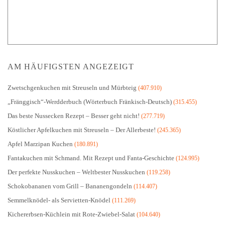
AM HÄUFIGSTEN ANGEZEIGT
Zwetschgenkuchen mit Streuseln und Mürbteig
(407.910)
„Fränggisch“-Werdderbuch (Wörterbuch Fränkisch-Deutsch)
(315.455)
Das beste Nussecken Rezept – Besser geht nicht!
(277.719)
Köstlicher Apfelkuchen mit Streuseln – Der Allerbeste!
(245.365)
Apfel Marzipan Kuchen
(180.891)
Fantakuchen mit Schmand. Mit Rezept und Fanta-Geschichte
(124.995)
Der perfekte Nusskuchen – Weltbester Nusskuchen
(119.258)
Schokobananen vom Grill – Bananengondeln
(114.407)
Semmelknödel- als Servietten-Knödel
(111.269)
Kichererbsen-Küchlein mit Rote-Zwiebel-Salat
(104.640)