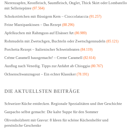
Nierenzapfen, Kronfleisch, Saumfleisch, Onglet, Thick Skirt oder Lombatello
mit Selleriepüree
(97.564)
Schokotörtchen mit flüssigem Kern – Cioccolataccia
(91.257)
Feine Marzipankissen – Das Rezept
(88.296)
Apfelkuchen mit Rahmguss auf Elsässer Art
(86.989)
Rohrnudeln mit Zwetschgen, Buchteln oder Zwetschgennudeln
(85.121)
Porchetta Rezept – Italienischer Schweinbraten
(84.119)
Crème Caramell hausgemacht! – Creme Caramell
(82.614)
Ausflug nach Venedig. Tipps zur Anfahrt ab Chioggia
(80.767)
Ochsenschwanzragout – Ein echter Klassiker
(78.191)
DIE AKTUELLSTEN BEITRÄGE
Schweizer Küche entdecken. Regionale Spezialitäten und ihre Geschichte
Gazpacho selbst gemacht: Die kalte Suppe für den Sommer
Olivenholzbrett mit Gravur: 8 Ideen für schöne Küchenhelfer und
persönliche Geschenke