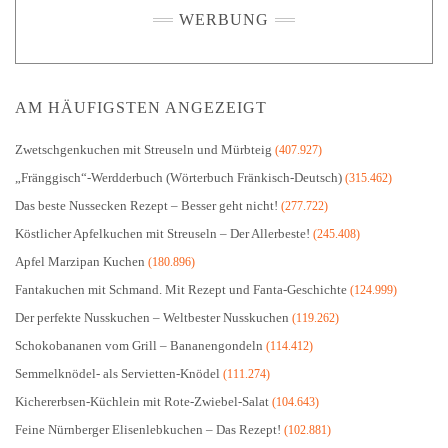
WERBUNG
AM HÄUFIGSTEN ANGEZEIGT
Zwetschgenkuchen mit Streuseln und Mürbteig
(407.927)
„Fränggisch“-Werdderbuch (Wörterbuch Fränkisch-Deutsch)
(315.462)
Das beste Nussecken Rezept – Besser geht nicht!
(277.722)
Köstlicher Apfelkuchen mit Streuseln – Der Allerbeste!
(245.408)
Apfel Marzipan Kuchen
(180.896)
Fantakuchen mit Schmand. Mit Rezept und Fanta-Geschichte
(124.999)
Der perfekte Nusskuchen – Weltbester Nusskuchen
(119.262)
Schokobananen vom Grill – Bananengondeln
(114.412)
Semmelknödel- als Servietten-Knödel
(111.274)
Kichererbsen-Küchlein mit Rote-Zwiebel-Salat
(104.643)
Feine Nürnberger Elisenlebkuchen – Das Rezept!
(102.881)