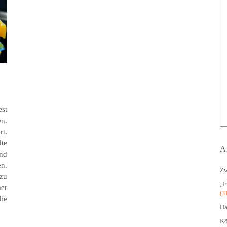
est
n.
rt.
dte
A
nd
en.
Zw
zu
„F
er
(3
ie
Da
Kö