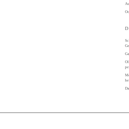
Au
Oc
D
Sc
Ge
Ga
Ol
pe
Me
he
Da