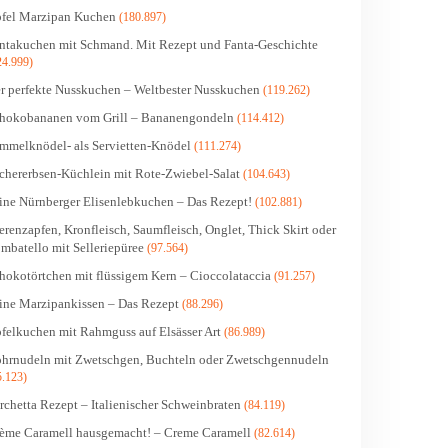
fel Marzipan Kuchen
(180.897)
ntakuchen mit Schmand. Mit Rezept und Fanta-Geschichte
24.999)
r perfekte Nusskuchen – Weltbester Nusskuchen
(119.262)
hokobananen vom Grill – Bananengondeln
(114.412)
mmelknödel- als Servietten-Knödel
(111.274)
chererbsen-Küchlein mit Rote-Zwiebel-Salat
(104.643)
ine Nürnberger Elisenlebkuchen – Das Rezept!
(102.881)
erenzapfen, Kronfleisch, Saumfleisch, Onglet, Thick Skirt oder
mbatello mit Selleriepüree
(97.564)
hokotörtchen mit flüssigem Kern – Cioccolataccia
(91.257)
ine Marzipankissen – Das Rezept
(88.296)
felkuchen mit Rahmguss auf Elsässer Art
(86.989)
hrnudeln mit Zwetschgen, Buchteln oder Zwetschgennudeln
5.123)
rchetta Rezept – Italienischer Schweinbraten
(84.119)
ème Caramell hausgemacht! – Creme Caramell
(82.614)