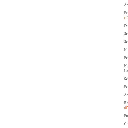
Ap
Fa
(1
De
Sc
Se
Ki
Fe
Ni
Lo
Sc
Fe
Ap
Ro
(8
Po
Cr