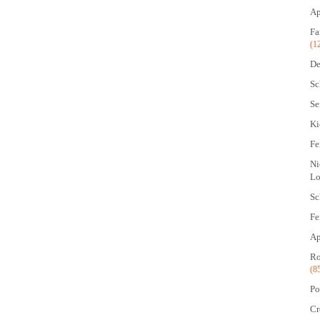
Ap
Fa
(1
De
Sc
Se
Ki
Fe
Ni
Lo
Sc
Fe
Ap
Ro
(8
Po
Cr