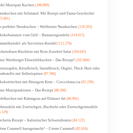
fel Marzipan Kuchen
(180.899)
ntakuchen mit Schmand. Mit Rezept und Fanta-Geschichte
25.001)
r perfekte Nusskuchen – Weltbester Nusskuchen
(119.265)
hokobananen vom Grill – Bananengondeln
(114.415)
mmelknödel- als Servietten-Knödel
(111.276)
chererbsen-Küchlein mit Rote-Zwiebel-Salat
(104.645)
ine Nürnberger Elisenlebkuchen – Das Rezept!
(102.884)
erenzapfen, Kronfleisch, Saumfleisch, Onglet, Thick Skirt oder
mbatello mit Selleriepüree
(97.566)
hokotörtchen mit flüssigem Kern – Cioccolataccia
(91.259)
ine Marzipankissen – Das Rezept
(88.298)
felkuchen mit Rahmguss auf Elsässer Art
(86.991)
hrnudeln mit Zwetschgen, Buchteln oder Zwetschgennudeln
5.129)
rchetta Rezept – Italienischer Schweinbraten
(84.122)
ème Caramell hausgemacht! – Creme Caramell
(82.616)