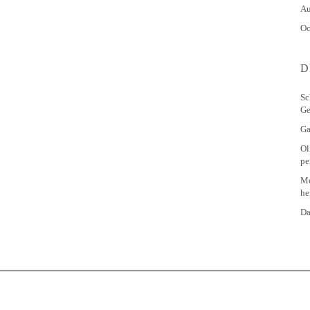
Au
Oc
D
Sc
Ge
Ga
Ol
pe
Me
he
Da