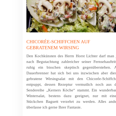
CHICORÉE-SCHIFFCHEN AUF
GEBRATENEM WIRSING
Den Kochkünsten des Herrn Horst Lichter darf man 
nach Begutachtung zahlreicher seiner Fernsehauftrit
ruhig ein bisschen skeptisch gegenüberstehen. A
Dauerbrenner hat sich bei uns inzwischen aber die
gebratene Wirsingsalat mit den Chicorée-Schiffch
entpuppt, dessen Rezeptur vermutlich noch aus d
Sendereihe „Kerners Köche“ stammt. Ein wunderbar
Wintersalat, bestens dazu geeignet, nur mit ein
Stückchen Baguett verzehrt zu werden. Alles ande
überlasse ich gerne Ihrer Fantasie.