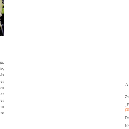
ja,
te,
ls
ser
A
en
er
Zw
er
„F
em
(3
re
Da
Kö