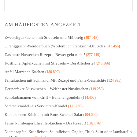
AM HÄUFIGSTEN ANGEZEIGT
Zwetschgenkuchen mit Streuseln und Mürbteig
(407.913)
„Fränggisch“-Werdderbuch (Wörterbuch Fränkisch-Deutsch)
(315.455)
Das beste Nussecken Rezept – Besser geht nicht!
(277.719)
Köstlicher Apfelkuchen mit Streuseln – Der Allerbeste!
(245.366)
Apfel Marzipan Kuchen
(180.892)
Fantakuchen mit Schmand. Mit Rezept und Fanta-Geschichte
(124.995)
Der perfekte Nusskuchen – Weltbester Nusskuchen
(119.258)
Schokobananen vom Grill – Bananengondeln
(114.407)
Semmelknödel- als Servietten-Knödel
(111.269)
Kichererbsen-Küchlein mit Rote-Zwiebel-Salat
(104.640)
Feine Nürnberger Elisenlebkuchen – Das Rezept!
(102.876)
Nierenzapfen, Kronfleisch, Saumfleisch, Onglet, Thick Skirt oder Lombatello