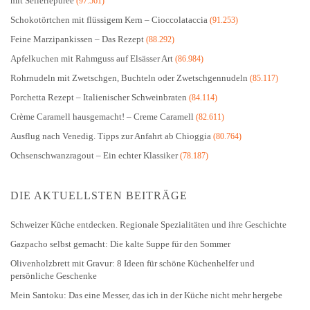
mit Selleriepüree
(97.561)
Schokotörtchen mit flüssigem Kern – Cioccolataccia
(91.253)
Feine Marzipankissen – Das Rezept
(88.292)
Apfelkuchen mit Rahmguss auf Elsässer Art
(86.984)
Rohrnudeln mit Zwetschgen, Buchteln oder Zwetschgennudeln
(85.117)
Porchetta Rezept – Italienischer Schweinbraten
(84.114)
Crème Caramell hausgemacht! – Creme Caramell
(82.611)
Ausflug nach Venedig. Tipps zur Anfahrt ab Chioggia
(80.764)
Ochsenschwanzragout – Ein echter Klassiker
(78.187)
DIE AKTUELLSTEN BEITRÄGE
Schweizer Küche entdecken. Regionale Spezialitäten und ihre Geschichte
Gazpacho selbst gemacht: Die kalte Suppe für den Sommer
Olivenholzbrett mit Gravur: 8 Ideen für schöne Küchenhelfer und
persönliche Geschenke
Mein Santoku: Das eine Messer, das ich in der Küche nicht mehr hergebe