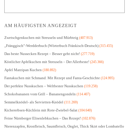
AM HÄUFIGSTEN ANGEZEIGT
Zwetschgenkuchen mit Streuseln und Mürbteig
(407.913)
„Fränggisch“-Werdderbuch (Wörterbuch Fränkisch-Deutsch)
(315.455)
Das beste Nussecken Rezept – Besser geht nicht!
(277.719)
Köstlicher Apfelkuchen mit Streuseln – Der Allerbeste!
(245.366)
Apfel Marzipan Kuchen
(180.892)
Fantakuchen mit Schmand. Mit Rezept und Fanta-Geschichte
(124.995)
Der perfekte Nusskuchen – Weltbester Nusskuchen
(119.258)
Schokobananen vom Grill – Bananengondeln
(114.407)
Semmelknödel- als Servietten-Knödel
(111.269)
Kichererbsen-Küchlein mit Rote-Zwiebel-Salat
(104.640)
Feine Nürnberger Elisenlebkuchen – Das Rezept!
(102.876)
Nierenzapfen, Kronfleisch, Saumfleisch, Onglet, Thick Skirt oder Lombatello