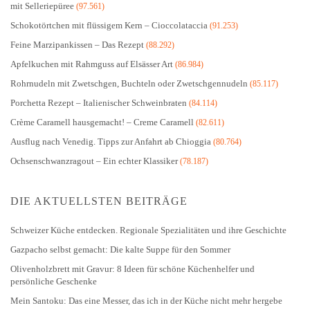
mit Selleriepüree
(97.561)
Schokotörtchen mit flüssigem Kern – Cioccolataccia
(91.253)
Feine Marzipankissen – Das Rezept
(88.292)
Apfelkuchen mit Rahmguss auf Elsässer Art
(86.984)
Rohrnudeln mit Zwetschgen, Buchteln oder Zwetschgennudeln
(85.117)
Porchetta Rezept – Italienischer Schweinbraten
(84.114)
Crème Caramell hausgemacht! – Creme Caramell
(82.611)
Ausflug nach Venedig. Tipps zur Anfahrt ab Chioggia
(80.764)
Ochsenschwanzragout – Ein echter Klassiker
(78.187)
DIE AKTUELLSTEN BEITRÄGE
Schweizer Küche entdecken. Regionale Spezialitäten und ihre Geschichte
Gazpacho selbst gemacht: Die kalte Suppe für den Sommer
Olivenholzbrett mit Gravur: 8 Ideen für schöne Küchenhelfer und
persönliche Geschenke
Mein Santoku: Das eine Messer, das ich in der Küche nicht mehr hergebe