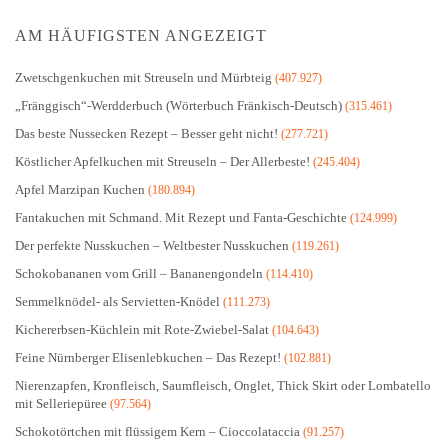
AM HÄUFIGSTEN ANGEZEIGT
Zwetschgenkuchen mit Streuseln und Mürbteig
(407.927)
„Fränggisch“-Werdderbuch (Wörterbuch Fränkisch-Deutsch)
(315.461)
Das beste Nussecken Rezept – Besser geht nicht!
(277.721)
Köstlicher Apfelkuchen mit Streuseln – Der Allerbeste!
(245.404)
Apfel Marzipan Kuchen
(180.894)
Fantakuchen mit Schmand. Mit Rezept und Fanta-Geschichte
(124.999)
Der perfekte Nusskuchen – Weltbester Nusskuchen
(119.261)
Schokobananen vom Grill – Bananengondeln
(114.410)
Semmelknödel- als Servietten-Knödel
(111.273)
Kichererbsen-Küchlein mit Rote-Zwiebel-Salat
(104.643)
Feine Nürnberger Elisenlebkuchen – Das Rezept!
(102.881)
Nierenzapfen, Kronfleisch, Saumfleisch, Onglet, Thick Skirt oder Lombatello
mit Selleriepüree
(97.564)
Schokotörtchen mit flüssigem Kern – Cioccolataccia
(91.257)