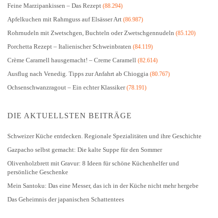
Feine Marzipankissen – Das Rezept
(88.294)
Apfelkuchen mit Rahmguss auf Elsässer Art
(86.987)
Rohrnudeln mit Zwetschgen, Buchteln oder Zwetschgennudeln
(85.120)
Porchetta Rezept – Italienischer Schweinbraten
(84.119)
Crème Caramell hausgemacht! – Creme Caramell
(82.614)
Ausflug nach Venedig. Tipps zur Anfahrt ab Chioggia
(80.767)
Ochsenschwanzragout – Ein echter Klassiker
(78.191)
DIE AKTUELLSTEN BEITRÄGE
Schweizer Küche entdecken. Regionale Spezialitäten und ihre Geschichte
Gazpacho selbst gemacht: Die kalte Suppe für den Sommer
Olivenholzbrett mit Gravur: 8 Ideen für schöne Küchenhelfer und
persönliche Geschenke
Mein Santoku: Das eine Messer, das ich in der Küche nicht mehr hergebe
Das Geheimnis der japanischen Schattentees