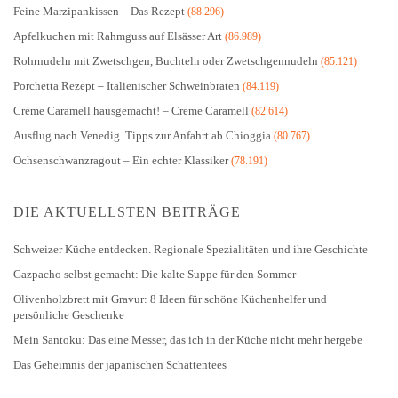
Feine Marzipankissen – Das Rezept
(88.296)
Apfelkuchen mit Rahmguss auf Elsässer Art
(86.989)
Rohrnudeln mit Zwetschgen, Buchteln oder Zwetschgennudeln
(85.121)
Porchetta Rezept – Italienischer Schweinbraten
(84.119)
Crème Caramell hausgemacht! – Creme Caramell
(82.614)
Ausflug nach Venedig. Tipps zur Anfahrt ab Chioggia
(80.767)
Ochsenschwanzragout – Ein echter Klassiker
(78.191)
DIE AKTUELLSTEN BEITRÄGE
Schweizer Küche entdecken. Regionale Spezialitäten und ihre Geschichte
Gazpacho selbst gemacht: Die kalte Suppe für den Sommer
Olivenholzbrett mit Gravur: 8 Ideen für schöne Küchenhelfer und
persönliche Geschenke
Mein Santoku: Das eine Messer, das ich in der Küche nicht mehr hergebe
Das Geheimnis der japanischen Schattentees