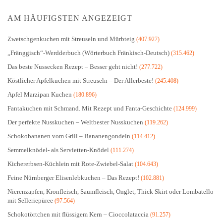
AM HÄUFIGSTEN ANGEZEIGT
Zwetschgenkuchen mit Streuseln und Mürbteig
(407.927)
„Fränggisch“-Werdderbuch (Wörterbuch Fränkisch-Deutsch)
(315.462)
Das beste Nussecken Rezept – Besser geht nicht!
(277.722)
Köstlicher Apfelkuchen mit Streuseln – Der Allerbeste!
(245.408)
Apfel Marzipan Kuchen
(180.896)
Fantakuchen mit Schmand. Mit Rezept und Fanta-Geschichte
(124.999)
Der perfekte Nusskuchen – Weltbester Nusskuchen
(119.262)
Schokobananen vom Grill – Bananengondeln
(114.412)
Semmelknödel- als Servietten-Knödel
(111.274)
Kichererbsen-Küchlein mit Rote-Zwiebel-Salat
(104.643)
Feine Nürnberger Elisenlebkuchen – Das Rezept!
(102.881)
Nierenzapfen, Kronfleisch, Saumfleisch, Onglet, Thick Skirt oder Lombatello
mit Selleriepüree
(97.564)
Schokotörtchen mit flüssigem Kern – Cioccolataccia
(91.257)