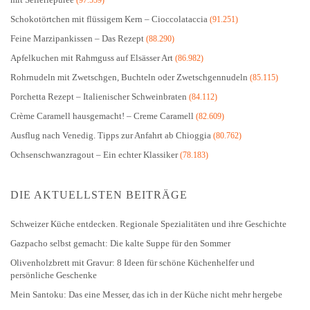
(97.559)
Schokotörtchen mit flüssigem Kern – Cioccolataccia
(91.251)
Feine Marzipankissen – Das Rezept
(88.290)
Apfelkuchen mit Rahmguss auf Elsässer Art
(86.982)
Rohrnudeln mit Zwetschgen, Buchteln oder Zwetschgennudeln
(85.115)
Porchetta Rezept – Italienischer Schweinbraten
(84.112)
Crème Caramell hausgemacht! – Creme Caramell
(82.609)
Ausflug nach Venedig. Tipps zur Anfahrt ab Chioggia
(80.762)
Ochsenschwanzragout – Ein echter Klassiker
(78.183)
DIE AKTUELLSTEN BEITRÄGE
Schweizer Küche entdecken. Regionale Spezialitäten und ihre Geschichte
Gazpacho selbst gemacht: Die kalte Suppe für den Sommer
Olivenholzbrett mit Gravur: 8 Ideen für schöne Küchenhelfer und
persönliche Geschenke
Mein Santoku: Das eine Messer, das ich in der Küche nicht mehr hergebe