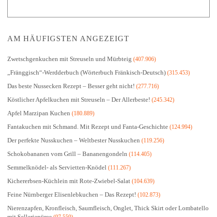
AM HÄUFIGSTEN ANGEZEIGT
Zwetschgenkuchen mit Streuseln und Mürbteig
(407.906)
„Fränggisch“-Werdderbuch (Wörterbuch Fränkisch-Deutsch)
(315.453)
Das beste Nussecken Rezept – Besser geht nicht!
(277.716)
Köstlicher Apfelkuchen mit Streuseln – Der Allerbeste!
(245.342)
Apfel Marzipan Kuchen
(180.889)
Fantakuchen mit Schmand. Mit Rezept und Fanta-Geschichte
(124.994)
Der perfekte Nusskuchen – Weltbester Nusskuchen
(119.256)
Schokobananen vom Grill – Bananengondeln
(114.405)
Semmelknödel- als Servietten-Knödel
(111.267)
Kichererbsen-Küchlein mit Rote-Zwiebel-Salat
(104.639)
Feine Nürnberger Elisenlebkuchen – Das Rezept!
(102.873)
Nierenzapfen, Kronfleisch, Saumfleisch, Onglet, Thick Skirt oder Lombatello
mit Selleriepüree