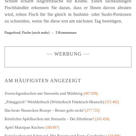
Schnitt schafft Angriffsfläche für Keime. Einen fachkundigen
Fischhändler erkennen Sie daran, dass er Ihnen davon abraten
wird, rohen Fisch für Sie gleich in Sashimi- oder Sushi-Portionen
zu schneiden, wenn Sie diese erst am nächsten Tag benötigen.
Fingerfood
,
Fische (noch mehr)
-
3 Kommentare
WERBUNG
AM HÄUFIGSTEN ANGEZEIGT
Zwetschgenkuchen mit Streuseln und Mürbteig
(407.929)
„Fränggisch“-Werdderbuch (Wörterbuch Fränkisch-Deutsch)
(315.462)
Das beste Nussecken Rezept – Besser geht nicht!
(277.722)
Köstlicher Apfelkuchen mit Streuseln – Der Allerbeste!
(245.424)
Apfel Marzipan Kuchen
(180.897)
Fantakuchen mit Schmand. Mit Rezept und Fanta-Geschichte