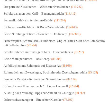
(124.999)
Der perfekte Nusskuchen – Weltbester Nusskuchen
(119.262)
Schokobananen vom Grill – Bananengondeln
(114.412)
Semmelknödel- als Servietten-Knödel
(111.274)
Kichererbsen-Küchlein mit Rote-Zwiebel-Salat
(104.643)
Feine Nürnberger Elisenlebkuchen – Das Rezept!
(102.881)
Nierenzapfen, Kronfleisch, Saumfleisch, Onglet, Thick Skirt oder Lombatello
mit Selleriepüree
(97.564)
Schokotörtchen mit flüssigem Kern – Cioccolataccia
(91.257)
Feine Marzipankissen – Das Rezept
(88.296)
Apfelkuchen mit Rahmguss auf Elsässer Art
(86.989)
Rohrnudeln mit Zwetschgen, Buchteln oder Zwetschgennudeln
(85.123)
Porchetta Rezept – Italienischer Schweinbraten
(84.119)
Crème Caramell hausgemacht! – Creme Caramell
(82.614)
Ausflug nach Venedig. Tipps zur Anfahrt ab Chioggia
(80.767)
Ochsenschwanzragout – Ein echter Klassiker
(78.192)