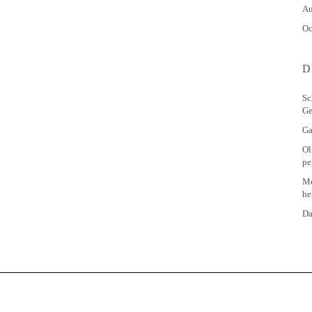
Au
Oc
D
Sc
Ge
Ga
Ol
pe
Me
he
Da