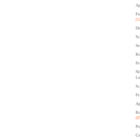
Ap
Fa
(1
De
Sc
Se
Ki
Fe
Ni
Lo
Sc
Fe
Ap
Ro
(8
Po
Cr