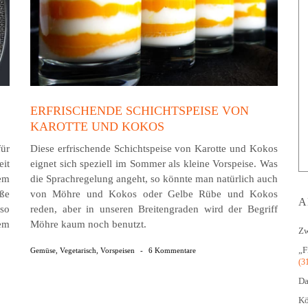
ERFRISCHENDE SCHICHTSPEISE VON
KAROTTE UND KOKOS
für
Diese erfrischende Schichtspeise von Karotte und Kokos
eit
eignet sich speziell im Sommer als kleine Vorspeise. Was
em
die Sprachregelung angeht, so könnte man natürlich auch
ße
von Möhre und Kokos oder Gelbe Rübe und Kokos
A
 so
reden, aber in unseren Breitengraden wird der Begriff
em
Möhre kaum noch benutzt.
Zw
„F
Gemüse
,
Vegetarisch
,
Vorspeisen
-
6 Kommentare
(3
Da
Kö