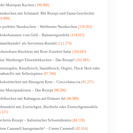
fel Marzipan Kuchen
(180.896)
ntakuchen mit Schmand. Mit Rezept und Fanta-Geschichte
24.999)
r perfekte Nusskuchen – Weltbester Nusskuchen
(119.262)
hokobananen vom Grill – Bananengondeln
(114.412)
mmelknödel- als Servietten-Knödel
(111.274)
chererbsen-Küchlein mit Rote-Zwiebel-Salat
(104.643)
ine Nürnberger Elisenlebkuchen – Das Rezept!
(102.881)
erenzapfen, Kronfleisch, Saumfleisch, Onglet, Thick Skirt oder
mbatello mit Selleriepüree
(97.564)
hokotörtchen mit flüssigem Kern – Cioccolataccia
(91.257)
ine Marzipankissen – Das Rezept
(88.296)
felkuchen mit Rahmguss auf Elsässer Art
(86.989)
hrnudeln mit Zwetschgen, Buchteln oder Zwetschgennudeln
5.121)
rchetta Rezept – Italienischer Schweinbraten
(84.119)
ème Caramell hausgemacht! – Creme Caramell
(82.614)