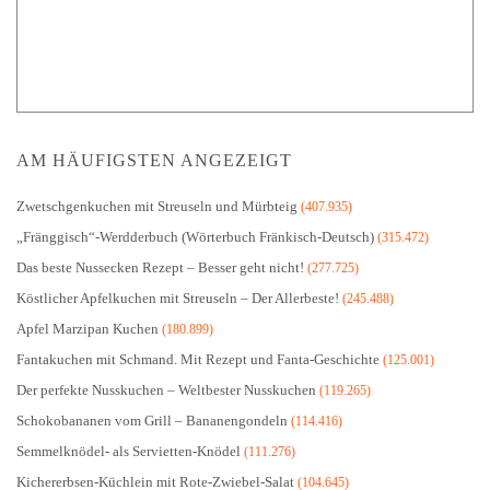
AM HÄUFIGSTEN ANGEZEIGT
Zwetschgenkuchen mit Streuseln und Mürbteig
(407.935)
„Fränggisch“-Werdderbuch (Wörterbuch Fränkisch-Deutsch)
(315.472)
Das beste Nussecken Rezept – Besser geht nicht!
(277.725)
Köstlicher Apfelkuchen mit Streuseln – Der Allerbeste!
(245.488)
Apfel Marzipan Kuchen
(180.899)
Fantakuchen mit Schmand. Mit Rezept und Fanta-Geschichte
(125.001)
Der perfekte Nusskuchen – Weltbester Nusskuchen
(119.265)
Schokobananen vom Grill – Bananengondeln
(114.416)
Semmelknödel- als Servietten-Knödel
(111.276)
Kichererbsen-Küchlein mit Rote-Zwiebel-Salat
(104.645)