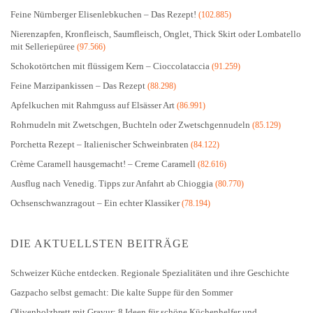
Feine Nürnberger Elisenlebkuchen – Das Rezept!
(102.885)
Nierenzapfen, Kronfleisch, Saumfleisch, Onglet, Thick Skirt oder Lombatello
mit Selleriepüree
(97.566)
Schokotörtchen mit flüssigem Kern – Cioccolataccia
(91.259)
Feine Marzipankissen – Das Rezept
(88.298)
Apfelkuchen mit Rahmguss auf Elsässer Art
(86.991)
Rohrnudeln mit Zwetschgen, Buchteln oder Zwetschgennudeln
(85.129)
Porchetta Rezept – Italienischer Schweinbraten
(84.122)
Crème Caramell hausgemacht! – Creme Caramell
(82.616)
Ausflug nach Venedig. Tipps zur Anfahrt ab Chioggia
(80.770)
Ochsenschwanzragout – Ein echter Klassiker
(78.194)
DIE AKTUELLSTEN BEITRÄGE
Schweizer Küche entdecken. Regionale Spezialitäten und ihre Geschichte
Gazpacho selbst gemacht: Die kalte Suppe für den Sommer
Olivenholzbrett mit Gravur: 8 Ideen für schöne Küchenhelfer und