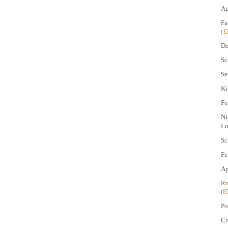
Ap
Fa
(1
De
Sc
Se
Ki
Fe
Ni
Lo
Sc
Fe
Ap
Ro
(8
Po
Cr