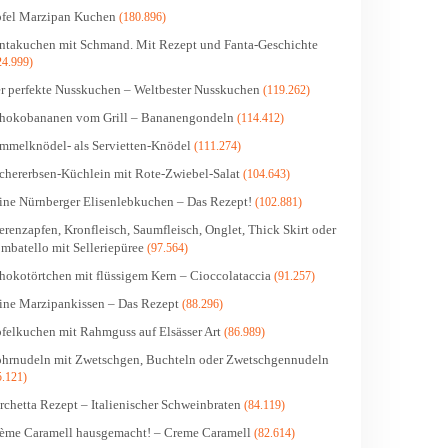
fel Marzipan Kuchen
(180.896)
ntakuchen mit Schmand. Mit Rezept und Fanta-Geschichte
24.999)
r perfekte Nusskuchen – Weltbester Nusskuchen
(119.262)
hokobananen vom Grill – Bananengondeln
(114.412)
mmelknödel- als Servietten-Knödel
(111.274)
chererbsen-Küchlein mit Rote-Zwiebel-Salat
(104.643)
ine Nürnberger Elisenlebkuchen – Das Rezept!
(102.881)
erenzapfen, Kronfleisch, Saumfleisch, Onglet, Thick Skirt oder
mbatello mit Selleriepüree
(97.564)
hokotörtchen mit flüssigem Kern – Cioccolataccia
(91.257)
ine Marzipankissen – Das Rezept
(88.296)
felkuchen mit Rahmguss auf Elsässer Art
(86.989)
hrnudeln mit Zwetschgen, Buchteln oder Zwetschgennudeln
5.121)
rchetta Rezept – Italienischer Schweinbraten
(84.119)
ème Caramell hausgemacht! – Creme Caramell
(82.614)