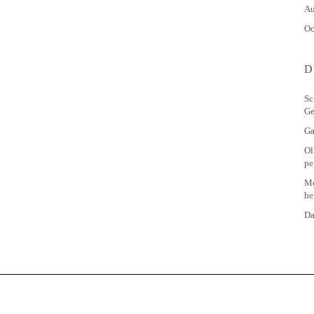
Au
Oc
D
Sc
Ge
Ga
Ol
pe
Me
he
Da