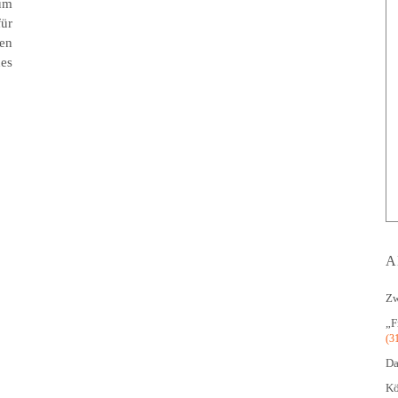
um
ür
en
es
A
Zw
„F
(3
Da
Kö