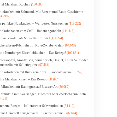
fel Marzipan Kuchen
(180.896)
ntakuchen mit Schmand. Mit Rezept und Fanta-Geschichte
24.999)
r perfekte Nusskuchen – Weltbester Nusskuchen
(119.262)
hokobananen vom Grill – Bananengondeln
(114.412)
mmelknödel- als Servietten-Knödel
(111.274)
chererbsen-Küchlein mit Rote-Zwiebel-Salat
(104.643)
ine Nürnberger Elisenlebkuchen – Das Rezept!
(102.881)
erenzapfen, Kronfleisch, Saumfleisch, Onglet, Thick Skirt oder
mbatello mit Selleriepüree
(97.564)
hokotörtchen mit flüssigem Kern – Cioccolataccia
(91.257)
ine Marzipankissen – Das Rezept
(88.296)
felkuchen mit Rahmguss auf Elsässer Art
(86.989)
hrnudeln mit Zwetschgen, Buchteln oder Zwetschgennudeln
5.121)
rchetta Rezept – Italienischer Schweinbraten
(84.119)
ème Caramell hausgemacht! – Creme Caramell
(82.614)