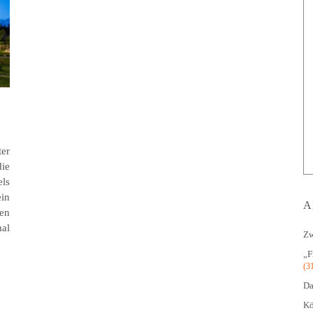
er
die
ls
in
A
en
al
Zw
„F
(3
Da
Kö