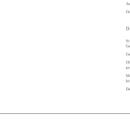
Au
Oc
D
Sc
Ge
Ga
Ol
pe
Me
he
Da