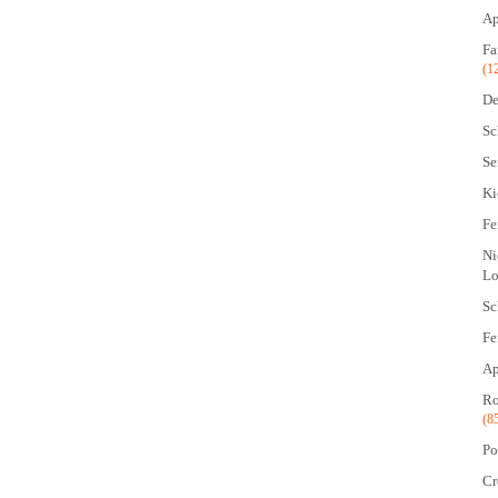
Ap
Fa
(1
De
Sc
Se
Ki
Fe
Ni
Lo
Sc
Fe
Ap
Ro
(8
Po
Cr