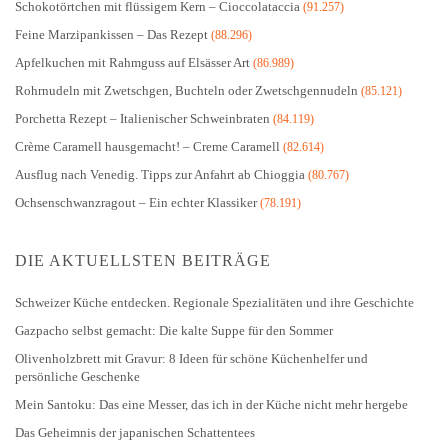
Schokotörtchen mit flüssigem Kern – Cioccolataccia
(91.257)
Feine Marzipankissen – Das Rezept
(88.296)
Apfelkuchen mit Rahmguss auf Elsässer Art
(86.989)
Rohrnudeln mit Zwetschgen, Buchteln oder Zwetschgennudeln
(85.121)
Porchetta Rezept – Italienischer Schweinbraten
(84.119)
Crème Caramell hausgemacht! – Creme Caramell
(82.614)
Ausflug nach Venedig. Tipps zur Anfahrt ab Chioggia
(80.767)
Ochsenschwanzragout – Ein echter Klassiker
(78.191)
DIE AKTUELLSTEN BEITRÄGE
Schweizer Küche entdecken. Regionale Spezialitäten und ihre Geschichte
Gazpacho selbst gemacht: Die kalte Suppe für den Sommer
Olivenholzbrett mit Gravur: 8 Ideen für schöne Küchenhelfer und
persönliche Geschenke
Mein Santoku: Das eine Messer, das ich in der Küche nicht mehr hergebe
Das Geheimnis der japanischen Schattentees