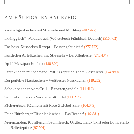
AM HÄUFIGSTEN ANGEZEIGT
Zwetschgenkuchen mit Streuseln und Mürbteig
(407.927)
„Fränggisch“-Werdderbuch (Wörterbuch Fränkisch-Deutsch)
(315.462)
Das beste Nussecken Rezept – Besser geht nicht!
(277.722)
Köstlicher Apfelkuchen mit Streuseln – Der Allerbeste!
(245.404)
Apfel Marzipan Kuchen
(180.896)
Fantakuchen mit Schmand. Mit Rezept und Fanta-Geschichte
(124.999)
Der perfekte Nusskuchen – Weltbester Nusskuchen
(119.262)
Schokobananen vom Grill – Bananengondeln
(114.412)
Semmelknödel- als Servietten-Knödel
(111.274)
Kichererbsen-Küchlein mit Rote-Zwiebel-Salat
(104.643)
Feine Nürnberger Elisenlebkuchen – Das Rezept!
(102.881)
Nierenzapfen, Kronfleisch, Saumfleisch, Onglet, Thick Skirt oder Lombatello
mit Selleriepüree
(97.564)