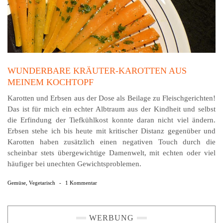
WUNDERBARE KRÄUTER-KAROTTEN AUS
MEINEM KOCHTOPF
Karotten und Erbsen aus der Dose als Beil­age zu Fleisch­ge­richten!
Das ist für mich ein echter Albtraum aus der Kindheit und selbst
die Erfindung der Tief­kühl­kost konn­te daran nicht viel ändern.
Erbsen stehe ich bis heute mit kritischer Dis­tanz gegen­über und
Ka­rotten haben zu­sätz­lich einen negativen Touch durch die
schein­bar stets über­ge­wich­tige Damen­welt, mit echten oder viel
häu­figer bei unechten Ge­wichts­pro­blemen.
Gemüse
,
Vegetarisch
-
1 Kommentar
WERBUNG