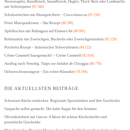
Nierenzapfen, Kronfleisch, Saumfleisch, Onglet, Thick Skirt oder Lombatello
mit Selleriepüree
(97.566)
Schokotörtchen mit flüssigem Kern – Cioccolataccia
(91.259)
Feine Marzipankissen – Das Rezept
(88.298)
Apfelkuchen mit Rahmguss auf Elsässer Art
(86.991)
Rohrnudeln mit Zwetschgen, Buchteln oder Zwetschgennudeln
(85.129)
Porchetta Rezept – Italienischer Schweinbraten
(84.122)
Crème Caramell hausgemacht! – Creme Caramell
(82.616)
Ausflug nach Venedig. Tipps zur Anfahrt ab Chioggia
(80.770)
Ochsenschwanzragout – Ein echter Klassiker
(78.194)
DIE AKTUELLSTEN BEITRÄGE
Schweizer Küche entdecken. Regionale Spezialitäten und ihre Geschichte
Gazpacho selbst gemacht: Die kalte Suppe für den Sommer
Olivenholzbrett mit Gravur: 8 Ideen für schöne Küchenhelfer und
persönliche Geschenke