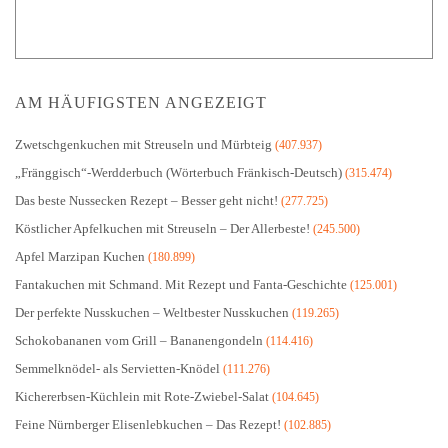
AM HÄUFIGSTEN ANGEZEIGT
Zwetschgenkuchen mit Streuseln und Mürbteig
(407.937)
„Fränggisch“-Werdderbuch (Wörterbuch Fränkisch-Deutsch)
(315.474)
Das beste Nussecken Rezept – Besser geht nicht!
(277.725)
Köstlicher Apfelkuchen mit Streuseln – Der Allerbeste!
(245.500)
Apfel Marzipan Kuchen
(180.899)
Fantakuchen mit Schmand. Mit Rezept und Fanta-Geschichte
(125.001)
Der perfekte Nusskuchen – Weltbester Nusskuchen
(119.265)
Schokobananen vom Grill – Bananengondeln
(114.416)
Semmelknödel- als Servietten-Knödel
(111.276)
Kichererbsen-Küchlein mit Rote-Zwiebel-Salat
(104.645)
Feine Nürnberger Elisenlebkuchen – Das Rezept!
(102.885)