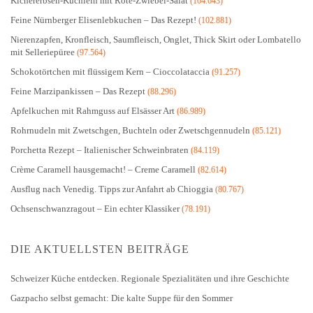
Kichererbsen-Küchlein mit Rote-Zwiebel-Salat
(104.643)
Feine Nürnberger Elisenlebkuchen – Das Rezept!
(102.881)
Nierenzapfen, Kronfleisch, Saumfleisch, Onglet, Thick Skirt oder Lombatello
mit Selleriepüree
(97.564)
Schokotörtchen mit flüssigem Kern – Cioccolataccia
(91.257)
Feine Marzipankissen – Das Rezept
(88.296)
Apfelkuchen mit Rahmguss auf Elsässer Art
(86.989)
Rohrnudeln mit Zwetschgen, Buchteln oder Zwetschgennudeln
(85.121)
Porchetta Rezept – Italienischer Schweinbraten
(84.119)
Crème Caramell hausgemacht! – Creme Caramell
(82.614)
Ausflug nach Venedig. Tipps zur Anfahrt ab Chioggia
(80.767)
Ochsenschwanzragout – Ein echter Klassiker
(78.191)
DIE AKTUELLSTEN BEITRÄGE
Schweizer Küche entdecken. Regionale Spezialitäten und ihre Geschichte
Gazpacho selbst gemacht: Die kalte Suppe für den Sommer