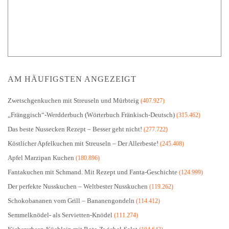
AM HÄUFIGSTEN ANGEZEIGT
Zwetschgenkuchen mit Streuseln und Mürbteig
(407.927)
„Fränggisch“-Werdderbuch (Wörterbuch Fränkisch-Deutsch)
(315.462)
Das beste Nussecken Rezept – Besser geht nicht!
(277.722)
Köstlicher Apfelkuchen mit Streuseln – Der Allerbeste!
(245.408)
Apfel Marzipan Kuchen
(180.896)
Fantakuchen mit Schmand. Mit Rezept und Fanta-Geschichte
(124.999)
Der perfekte Nusskuchen – Weltbester Nusskuchen
(119.262)
Schokobananen vom Grill – Bananengondeln
(114.412)
Semmelknödel- als Servietten-Knödel
(111.274)