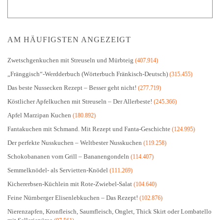
AM HÄUFIGSTEN ANGEZEIGT
Zwetschgenkuchen mit Streuseln und Mürbteig
(407.914)
„Fränggisch“-Werdderbuch (Wörterbuch Fränkisch-Deutsch)
(315.455)
Das beste Nussecken Rezept – Besser geht nicht!
(277.719)
Köstlicher Apfelkuchen mit Streuseln – Der Allerbeste!
(245.366)
Apfel Marzipan Kuchen
(180.892)
Fantakuchen mit Schmand. Mit Rezept und Fanta-Geschichte
(124.995)
Der perfekte Nusskuchen – Weltbester Nusskuchen
(119.258)
Schokobananen vom Grill – Bananengondeln
(114.407)
Semmelknödel- als Servietten-Knödel
(111.269)
Kichererbsen-Küchlein mit Rote-Zwiebel-Salat
(104.640)
Feine Nürnberger Elisenlebkuchen – Das Rezept!
(102.876)
Nierenzapfen, Kronfleisch, Saumfleisch, Onglet, Thick Skirt oder Lombatello