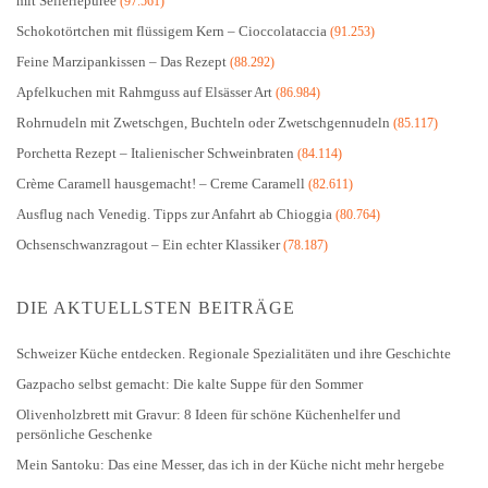
mit Selleriepüree
(97.561)
Schokotörtchen mit flüssigem Kern – Cioccolataccia
(91.253)
Feine Marzipankissen – Das Rezept
(88.292)
Apfelkuchen mit Rahmguss auf Elsässer Art
(86.984)
Rohrnudeln mit Zwetschgen, Buchteln oder Zwetschgennudeln
(85.117)
Porchetta Rezept – Italienischer Schweinbraten
(84.114)
Crème Caramell hausgemacht! – Creme Caramell
(82.611)
Ausflug nach Venedig. Tipps zur Anfahrt ab Chioggia
(80.764)
Ochsenschwanzragout – Ein echter Klassiker
(78.187)
DIE AKTUELLSTEN BEITRÄGE
Schweizer Küche entdecken. Regionale Spezialitäten und ihre Geschichte
Gazpacho selbst gemacht: Die kalte Suppe für den Sommer
Olivenholzbrett mit Gravur: 8 Ideen für schöne Küchenhelfer und
persönliche Geschenke
Mein Santoku: Das eine Messer, das ich in der Küche nicht mehr hergebe