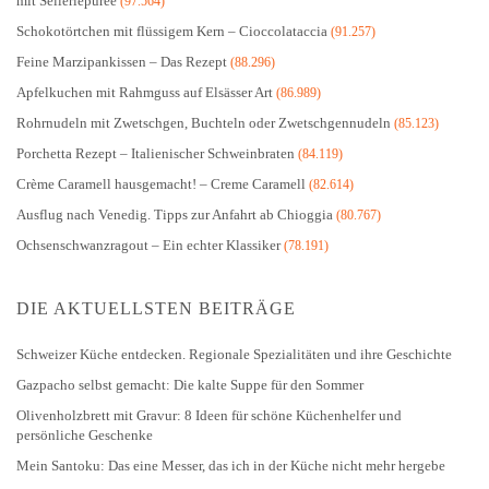
mit Selleriepüree
(97.564)
Schokotörtchen mit flüssigem Kern – Cioccolataccia
(91.257)
Feine Marzipankissen – Das Rezept
(88.296)
Apfelkuchen mit Rahmguss auf Elsässer Art
(86.989)
Rohrnudeln mit Zwetschgen, Buchteln oder Zwetschgennudeln
(85.123)
Porchetta Rezept – Italienischer Schweinbraten
(84.119)
Crème Caramell hausgemacht! – Creme Caramell
(82.614)
Ausflug nach Venedig. Tipps zur Anfahrt ab Chioggia
(80.767)
Ochsenschwanzragout – Ein echter Klassiker
(78.191)
DIE AKTUELLSTEN BEITRÄGE
Schweizer Küche entdecken. Regionale Spezialitäten und ihre Geschichte
Gazpacho selbst gemacht: Die kalte Suppe für den Sommer
Olivenholzbrett mit Gravur: 8 Ideen für schöne Küchenhelfer und
persönliche Geschenke
Mein Santoku: Das eine Messer, das ich in der Küche nicht mehr hergebe