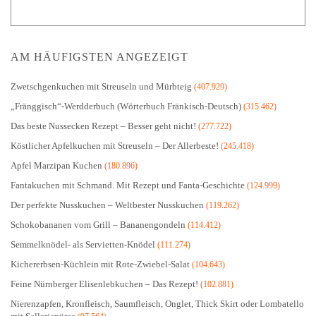
AM HÄUFIGSTEN ANGEZEIGT
Zwetschgenkuchen mit Streuseln und Mürbteig
(407.929)
„Fränggisch“-Werdderbuch (Wörterbuch Fränkisch-Deutsch)
(315.462)
Das beste Nussecken Rezept – Besser geht nicht!
(277.722)
Köstlicher Apfelkuchen mit Streuseln – Der Allerbeste!
(245.418)
Apfel Marzipan Kuchen
(180.896)
Fantakuchen mit Schmand. Mit Rezept und Fanta-Geschichte
(124.999)
Der perfekte Nusskuchen – Weltbester Nusskuchen
(119.262)
Schokobananen vom Grill – Bananengondeln
(114.412)
Semmelknödel- als Servietten-Knödel
(111.274)
Kichererbsen-Küchlein mit Rote-Zwiebel-Salat
(104.643)
Feine Nürnberger Elisenlebkuchen – Das Rezept!
(102.881)
Nierenzapfen, Kronfleisch, Saumfleisch, Onglet, Thick Skirt oder Lombatello