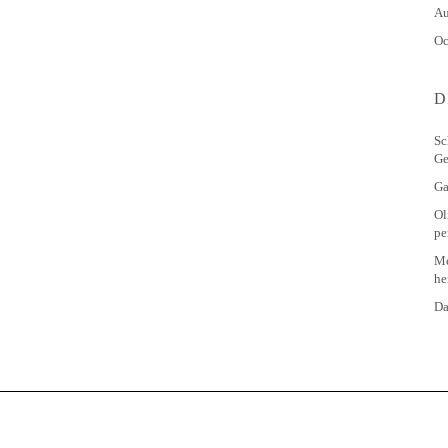
Au
Oc
D
Sc
Ge
Ga
Ol
pe
Me
he
Da