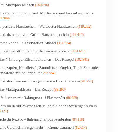
fel Marzipan Kuchen
(180.896)
ntakuchen mit Schmand. Mit Rezept und Fanta-Geschichte
24.999)
r perfekte Nusskuchen – Weltbester Nusskuchen
(119.262)
hokobananen vom Grill – Bananengondeln
(114.412)
mmelknödel- als Servietten-Knödel
(111.274)
chererbsen-Küchlein mit Rote-Zwiebel-Salat
(104.643)
ine Nürnberger Elisenlebkuchen – Das Rezept!
(102.881)
erenzapfen, Kronfleisch, Saumfleisch, Onglet, Thick Skirt oder
mbatello mit Selleriepüree
(97.564)
hokotörtchen mit flüssigem Kern – Cioccolataccia
(91.257)
ine Marzipankissen – Das Rezept
(88.296)
felkuchen mit Rahmguss auf Elsässer Art
(86.989)
hrnudeln mit Zwetschgen, Buchteln oder Zwetschgennudeln
5.121)
rchetta Rezept – Italienischer Schweinbraten
(84.119)
ème Caramell hausgemacht! – Creme Caramell
(82.614)