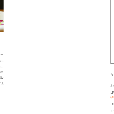
im
en
n,
pte
A
ie
ig
Zw
„F
(3
Da
Kö