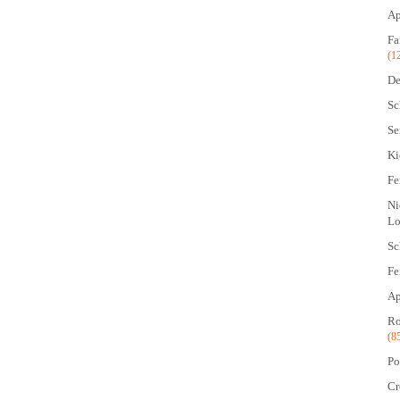
Ap
Fa
(1
De
Sc
Se
Ki
Fe
Ni
Lo
Sc
Fe
Ap
Ro
(8
Po
Cr