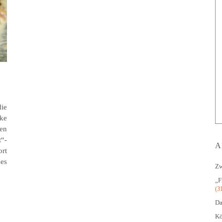
ie
cke
nen
“-
A
ort
des
Zw
„F
(3
Da
Kö