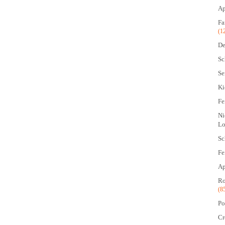
Ap
Fa
(1
De
Sc
Se
Ki
Fe
Ni
Lo
Sc
Fe
Ap
Ro
(8
Po
Cr