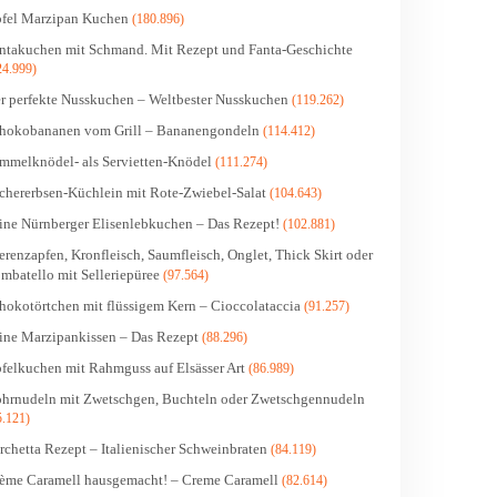
fel Marzipan Kuchen
(180.896)
ntakuchen mit Schmand. Mit Rezept und Fanta-Geschichte
24.999)
r perfekte Nusskuchen – Weltbester Nusskuchen
(119.262)
hokobananen vom Grill – Bananengondeln
(114.412)
mmelknödel- als Servietten-Knödel
(111.274)
chererbsen-Küchlein mit Rote-Zwiebel-Salat
(104.643)
ine Nürnberger Elisenlebkuchen – Das Rezept!
(102.881)
erenzapfen, Kronfleisch, Saumfleisch, Onglet, Thick Skirt oder
mbatello mit Selleriepüree
(97.564)
hokotörtchen mit flüssigem Kern – Cioccolataccia
(91.257)
ine Marzipankissen – Das Rezept
(88.296)
felkuchen mit Rahmguss auf Elsässer Art
(86.989)
hrnudeln mit Zwetschgen, Buchteln oder Zwetschgennudeln
5.121)
rchetta Rezept – Italienischer Schweinbraten
(84.119)
ème Caramell hausgemacht! – Creme Caramell
(82.614)