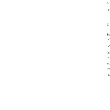
Au
Oc
D
Sc
Ge
Ga
Ol
pe
Me
he
Da