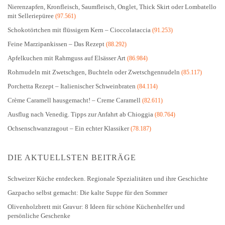
Nierenzapfen, Kronfleisch, Saumfleisch, Onglet, Thick Skirt oder Lombatello
mit Selleriepüree
(97.561)
Schokotörtchen mit flüssigem Kern – Cioccolataccia
(91.253)
Feine Marzipankissen – Das Rezept
(88.292)
Apfelkuchen mit Rahmguss auf Elsässer Art
(86.984)
Rohrnudeln mit Zwetschgen, Buchteln oder Zwetschgennudeln
(85.117)
Porchetta Rezept – Italienischer Schweinbraten
(84.114)
Crème Caramell hausgemacht! – Creme Caramell
(82.611)
Ausflug nach Venedig. Tipps zur Anfahrt ab Chioggia
(80.764)
Ochsenschwanzragout – Ein echter Klassiker
(78.187)
DIE AKTUELLSTEN BEITRÄGE
Schweizer Küche entdecken. Regionale Spezialitäten und ihre Geschichte
Gazpacho selbst gemacht: Die kalte Suppe für den Sommer
Olivenholzbrett mit Gravur: 8 Ideen für schöne Küchenhelfer und
persönliche Geschenke