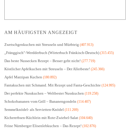
AM HÄUFIGSTEN ANGEZEIGT
Zwetschgenkuchen mit Streuseln und Mürbteig
(407.913)
„Fränggisch“-Werdderbuch (Wörterbuch Fränkisch-Deutsch)
(315.455)
Das beste Nussecken Rezept – Besser geht nicht!
(277.719)
Köstlicher Apfelkuchen mit Streuseln – Der Allerbeste!
(245.366)
Apfel Marzipan Kuchen
(180.892)
Fantakuchen mit Schmand. Mit Rezept und Fanta-Geschichte
(124.995)
Der perfekte Nusskuchen – Weltbester Nusskuchen
(119.258)
Schokobananen vom Grill – Bananengondeln
(114.407)
Semmelknödel- als Servietten-Knödel
(111.269)
Kichererbsen-Küchlein mit Rote-Zwiebel-Salat
(104.640)
Feine Nürnberger Elisenlebkuchen – Das Rezept!
(102.876)