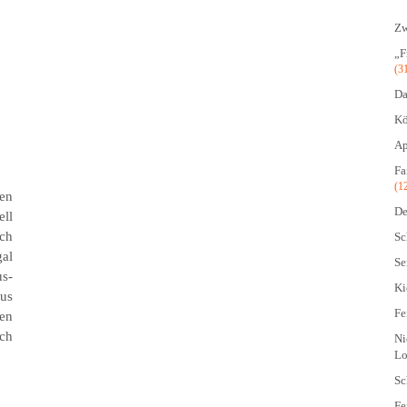
Zw
„F
(3
Da
Kö
Ap
Fa
(1
ren
De
ell
ich
Sc
gal
Se
us­
Ki
aus
Fe
en
sch
Ni
Lo
Sc
Fe