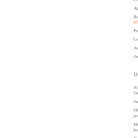
Ap
Ro
(8
Po
Cr
Au
Oc
D
Sc
Ge
Ga
Ol
pe
Me
he