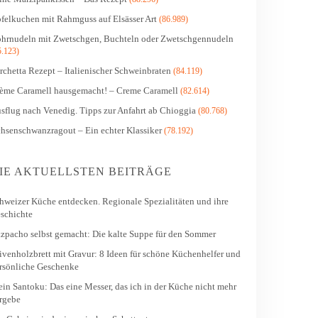
felkuchen mit Rahmguss auf Elsässer Art
(86.989)
hrnudeln mit Zwetschgen, Buchteln oder Zwetschgennudeln
5.123)
rchetta Rezept – Italienischer Schweinbraten
(84.119)
ème Caramell hausgemacht! – Creme Caramell
(82.614)
sflug nach Venedig. Tipps zur Anfahrt ab Chioggia
(80.768)
hsenschwanzragout – Ein echter Klassiker
(78.192)
IE AKTUELLSTEN BEITRÄGE
hweizer Küche entdecken. Regionale Spezialitäten und ihre
schichte
zpacho selbst gemacht: Die kalte Suppe für den Sommer
ivenholzbrett mit Gravur: 8 Ideen für schöne Küchenhelfer und
rsönliche Geschenke
in Santoku: Das eine Messer, das ich in der Küche nicht mehr
rgebe