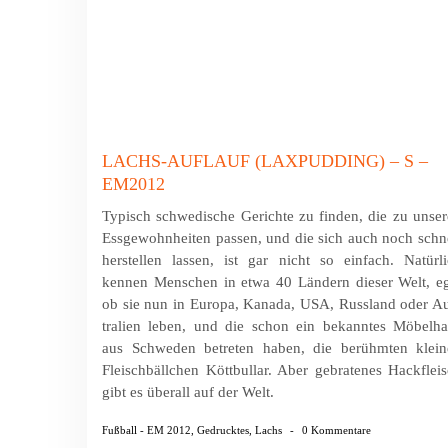
LACHS-AUFLAUF (LAXPUDDING) – S –
EM2012
Typisch schwedische Gerichte zu finden, die zu unse
Essgewohnheiten passen, und die sich auch noch schn
herstellen lassen, ist gar nicht so einfach. Natürl
kennen Menschen in etwa 40 Ländern dieser Welt, e
ob sie nun in Europa, Kanada, USA, Russland oder A
tra­lien leben, und die schon ein bekanntes Möbel­h
aus Schweden betreten haben, die berühmten klei­n
Fleisch­bäll­chen Köttbullar. Aber gebratenes Hackflei
gibt es überall auf der Welt.
Fußball - EM 2012
,
Gedrucktes
,
Lachs
-
0 Kommentare