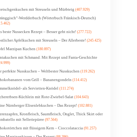
etschgenkuchen mit Streuseln und Mürbteig
(407.929)
ränggisch“-Werdderbuch (Wörterbuch Fränkisch-Deutsch)
15.462)
s beste Nussecken Rezept – Besser geht nicht!
(277.722)
stlicher Apfelkuchen mit Streuseln – Der Allerbeste!
(245.425)
fel Marzipan Kuchen
(180.897)
ntakuchen mit Schmand. Mit Rezept und Fanta-Geschichte
24.999)
r perfekte Nusskuchen – Weltbester Nusskuchen
(119.262)
hokobananen vom Grill – Bananengondeln
(114.412)
mmelknödel- als Servietten-Knödel
(111.274)
chererbsen-Küchlein mit Rote-Zwiebel-Salat
(104.643)
ine Nürnberger Elisenlebkuchen – Das Rezept!
(102.881)
erenzapfen, Kronfleisch, Saumfleisch, Onglet, Thick Skirt oder
mbatello mit Selleriepüree
(97.564)
hokotörtchen mit flüssigem Kern – Cioccolataccia
(91.257)
ine Marzipankissen – Das Rezept
(88.296)