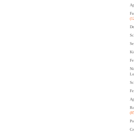
Ap
Fa
(1
De
Sc
Se
Ki
Fe
Ni
Lo
Sc
Fe
Ap
Ro
(8
Po
Cr