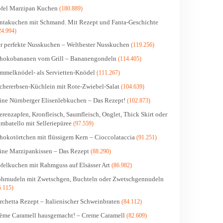
fel Marzipan Kuchen
(180.889)
ntakuchen mit Schmand. Mit Rezept und Fanta-Geschichte
24.994)
r perfekte Nusskuchen – Weltbester Nusskuchen
(119.256)
hokobananen vom Grill – Bananengondeln
(114.405)
mmelknödel- als Servietten-Knödel
(111.267)
chererbsen-Küchlein mit Rote-Zwiebel-Salat
(104.639)
ine Nürnberger Elisenlebkuchen – Das Rezept!
(102.873)
erenzapfen, Kronfleisch, Saumfleisch, Onglet, Thick Skirt oder
mbatello mit Selleriepüree
(97.559)
hokotörtchen mit flüssigem Kern – Cioccolataccia
(91.251)
ine Marzipankissen – Das Rezept
(88.290)
felkuchen mit Rahmguss auf Elsässer Art
(86.982)
hrnudeln mit Zwetschgen, Buchteln oder Zwetschgennudeln
5.115)
rchetta Rezept – Italienischer Schweinbraten
(84.112)
ème Caramell hausgemacht! – Creme Caramell
(82.609)