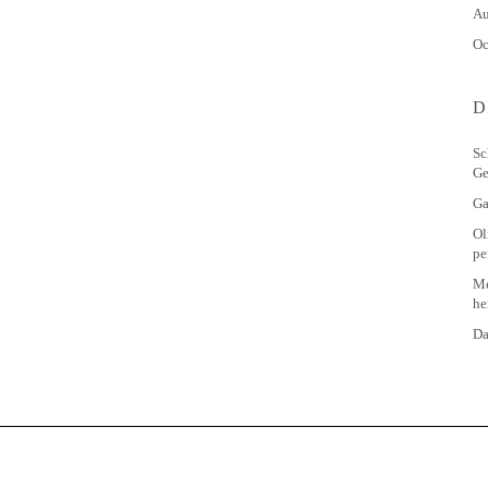
Au
Oc
D
Sc
Ge
Ga
Ol
pe
Me
he
Da