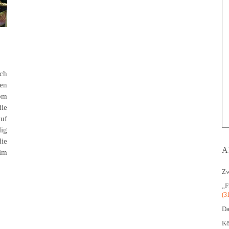
sch
en
om
ie
auf
lig
die
A
 im
Zw
„F
(3
Da
Kö