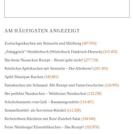
AM HÄUFIGSTEN ANGEZEIGT
Zwetschgenkuchen mit Streuseln und Mürbteig
(407.910)
„Fränggisch“-Werdderbuch (Wörterbuch Fränkisch-Deutsch)
(315.455)
Das beste Nussecken Rezept – Besser geht nicht!
(277.719)
Köstlicher Apfelkuchen mit Streuseln – Der Allerbeste!
(245.365)
Apfel Marzipan Kuchen
(180.891)
Fantakuchen mit Schmand. Mit Rezept und Fanta-Geschichte
(124.995)
Der perfekte Nusskuchen – Weltbester Nusskuchen
(119.258)
Schokobananen vom Grill – Bananengondeln
(114.407)
Semmelknödel- als Servietten-Knödel
(111.269)
Kichererbsen-Küchlein mit Rote-Zwiebel-Salat
(104.640)
Feine Nürnberger Elisenlebkuchen – Das Rezept!
(102.876)