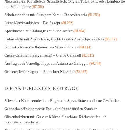
Nierenzapfen, Kronfleisch, Saumfleisch, Onglet, Thick Skirt oder Lombatello
mit Selleriepüree
(97.561)
Schokotörtchen mit flüssigem Kern – Cioccolataccia
(91.253)
Feine Marzipankissen – Das Rezept
(88.292)
Apfelkuchen mit Rahmguss auf Elsässer Art
(86.984)
Rohrnudeln mit Zwetschgen, Buchteln oder Zwetschgennudeln
(85.117)
Porchetta Rezept – Italienischer Schweinbraten
(84.114)
Crème Caramell hausgemacht! – Creme Caramell
(82.611)
Ausflug nach Venedig. Tipps zur Anfahrt ab Chioggia
(80.764)
Ochsenschwanzragout – Ein echter Klassiker
(78.187)
DIE AKTUELLSTEN BEITRÄGE
Schweizer Küche entdecken. Regionale Spezialitäten und ihre Geschichte
Gazpacho selbst gemacht: Die kalte Suppe für den Sommer
Olivenholzbrett mit Gravur: 8 Ideen für schöne Küchenhelfer und
persönliche Geschenke