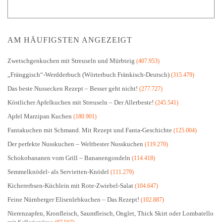
AM HÄUFIGSTEN ANGEZEIGT
Zwetschgenkuchen mit Streuseln und Mürbteig
(407.953)
„Fränggisch“-Werdderbuch (Wörterbuch Fränkisch-Deutsch)
(315.479)
Das beste Nussecken Rezept – Besser geht nicht!
(277.727)
Köstlicher Apfelkuchen mit Streuseln – Der Allerbeste!
(245.541)
Apfel Marzipan Kuchen
(180.901)
Fantakuchen mit Schmand. Mit Rezept und Fanta-Geschichte
(125.004)
Der perfekte Nusskuchen – Weltbester Nusskuchen
(119.270)
Schokobananen vom Grill – Bananengondeln
(114.418)
Semmelknödel- als Servietten-Knödel
(111.279)
Kichererbsen-Küchlein mit Rote-Zwiebel-Salat
(104.647)
Feine Nürnberger Elisenlebkuchen – Das Rezept!
(102.887)
Nierenzapfen, Kronfleisch, Saumfleisch, Onglet, Thick Skirt oder Lombatello