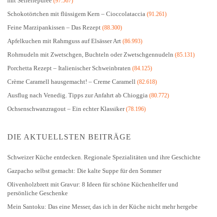
mit Selleriepüree
(97.567)
Schokotörtchen mit flüssigem Kern – Cioccolataccia
(91.261)
Feine Marzipankissen – Das Rezept
(88.300)
Apfelkuchen mit Rahmguss auf Elsässer Art
(86.993)
Rohrnudeln mit Zwetschgen, Buchteln oder Zwetschgennudeln
(85.131)
Porchetta Rezept – Italienischer Schweinbraten
(84.125)
Crème Caramell hausgemacht! – Creme Caramell
(82.618)
Ausflug nach Venedig. Tipps zur Anfahrt ab Chioggia
(80.772)
Ochsenschwanzragout – Ein echter Klassiker
(78.196)
DIE AKTUELLSTEN BEITRÄGE
Schweizer Küche entdecken. Regionale Spezialitäten und ihre Geschichte
Gazpacho selbst gemacht: Die kalte Suppe für den Sommer
Olivenholzbrett mit Gravur: 8 Ideen für schöne Küchenhelfer und
persönliche Geschenke
Mein Santoku: Das eine Messer, das ich in der Küche nicht mehr hergebe