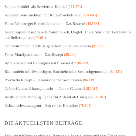
Semmelknödel- als Servietten-Knödel
(111.274)
Kichererbsen-Küchlein mit Rote-Zwiebel-Salat
(104.643)
Feine Nürnberger Elisenlebkuchen – Das Rezept!
(102.881)
Nierenzapfen, Kronfleisch, Saumfleisch, Onglet, Thick Skirt oder Lombatello
mit Selleriepüree
(97.564)
Schokotörtchen mit flüssigem Kern – Cioccolataccia
(91.257)
Feine Marzipankissen – Das Rezept
(88.296)
Apfelkuchen mit Rahmguss auf Elsässer Art
(86.989)
Rohrnudeln mit Zwetschgen, Buchteln oder Zwetschgennudeln
(85.121)
Porchetta Rezept – Italienischer Schweinbraten
(84.119)
Crème Caramell hausgemacht! – Creme Caramell
(82.614)
Ausflug nach Venedig. Tipps zur Anfahrt ab Chioggia
(80.767)
Ochsenschwanzragout – Ein echter Klassiker
(78.191)
DIE AKTUELLSTEN BEITRÄGE
Schweizer Küche entdecken. Regionale Spezialitäten und ihre Geschichte