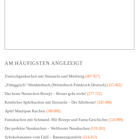
AM HÄUFIGSTEN ANGEZEIGT
Zwetschgenkuchen mit Streuseln und Mürbteig
(407.927)
„Fränggisch“-Werdderbuch (Wörterbuch Fränkisch-Deutsch)
(315.462)
Das beste Nussecken Rezept – Besser geht nicht!
(277.722)
Köstlicher Apfelkuchen mit Streuseln – Der Allerbeste!
(245.408)
Apfel Marzipan Kuchen
(180.896)
Fantakuchen mit Schmand. Mit Rezept und Fanta-Geschichte
(124.999)
Der perfekte Nusskuchen – Weltbester Nusskuchen
(119.262)
Schokobananen vom Grill – Bananengondeln
(114.412)