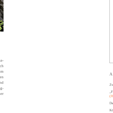
ma­
sch
aum
A
en
end
Zw
ig­
„F
er
(3
Da
Kö