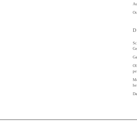
Au
Oc
D
Sc
Ge
Ga
Ol
pe
Me
he
Da