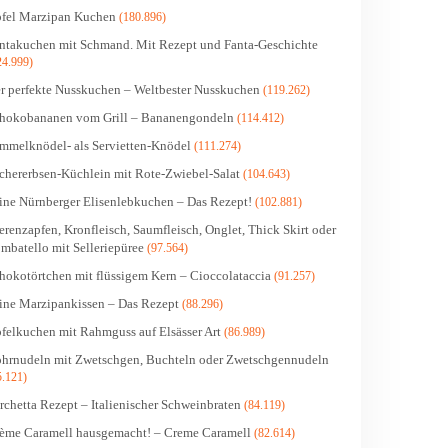
fel Marzipan Kuchen
(180.896)
ntakuchen mit Schmand. Mit Rezept und Fanta-Geschichte
24.999)
r perfekte Nusskuchen – Weltbester Nusskuchen
(119.262)
hokobananen vom Grill – Bananengondeln
(114.412)
mmelknödel- als Servietten-Knödel
(111.274)
chererbsen-Küchlein mit Rote-Zwiebel-Salat
(104.643)
ine Nürnberger Elisenlebkuchen – Das Rezept!
(102.881)
erenzapfen, Kronfleisch, Saumfleisch, Onglet, Thick Skirt oder
mbatello mit Selleriepüree
(97.564)
hokotörtchen mit flüssigem Kern – Cioccolataccia
(91.257)
ine Marzipankissen – Das Rezept
(88.296)
felkuchen mit Rahmguss auf Elsässer Art
(86.989)
hrnudeln mit Zwetschgen, Buchteln oder Zwetschgennudeln
5.121)
rchetta Rezept – Italienischer Schweinbraten
(84.119)
ème Caramell hausgemacht! – Creme Caramell
(82.614)