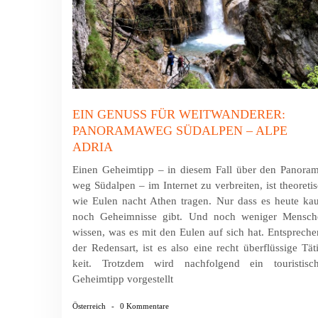
EIN GENUSS FÜR WEITWANDERER:
PANORAMAWEG SÜDALPEN – ALPE
ADRIA
Einen Geheimtipp – in diesem Fall über den Pano­ra
weg Südalpen – im Internet zu verbreiten, ist theoreti
wie Eulen nacht Athen tragen. Nur dass es heute k
noch Geheim­nisse gibt. Und noch weniger Mensch
wissen, was es mit den Eulen auf sich hat. Ent­sprech
der Redens­art, ist es also eine recht überflüssige Tät
keit. Trotz­dem wird nach­folgend ein touristisch
Geheimtipp vorgestellt
Österreich
-
0 Kommentare