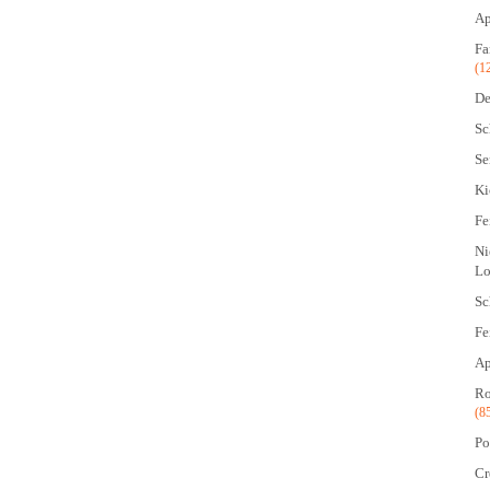
Ap
Fa
(1
De
Sc
Se
Ki
Fe
Ni
Lo
Sc
Fe
Ap
Ro
(8
Po
Cr