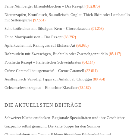
Feine Nürnberger Elisenlebkuchen – Das Rezept!
(102.876)
Nierenzapfen, Kronfleisch, Saumfleisch, Onglet, Thick Skirt oder Lombatello
mit Selleriepüree
(97.561)
Schokotörtchen mit flüssigem Kern – Cioccolataccia
(91.253)
Feine Marzipankissen – Das Rezept
(88.292)
Apfelkuchen mit Rahmguss auf Elsässer Art
(86.985)
Rohrnudeln mit Zwetschgen, Buchteln oder Zwetschgennudeln
(85.117)
Porchetta Rezept – Italienischer Schweinbraten
(84.114)
Crème Caramell hausgemacht! – Creme Caramell
(82.611)
Ausflug nach Venedig. Tipps zur Anfahrt ab Chioggia
(80.764)
Ochsenschwanzragout – Ein echter Klassiker
(78.187)
DIE AKTUELLSTEN BEITRÄGE
Schweizer Küche entdecken. Regionale Spezialitäten und ihre Geschichte
Gazpacho selbst gemacht: Die kalte Suppe für den Sommer
Olivenholzbrett mit Gravur: 8 Ideen für schöne Küchenhelfer und