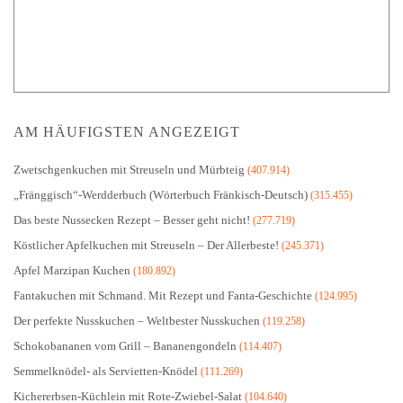
AM HÄUFIGSTEN ANGEZEIGT
Zwetschgenkuchen mit Streuseln und Mürbteig
(407.914)
„Fränggisch“-Werdderbuch (Wörterbuch Fränkisch-Deutsch)
(315.455)
Das beste Nussecken Rezept – Besser geht nicht!
(277.719)
Köstlicher Apfelkuchen mit Streuseln – Der Allerbeste!
(245.371)
Apfel Marzipan Kuchen
(180.892)
Fantakuchen mit Schmand. Mit Rezept und Fanta-Geschichte
(124.995)
Der perfekte Nusskuchen – Weltbester Nusskuchen
(119.258)
Schokobananen vom Grill – Bananengondeln
(114.407)
Semmelknödel- als Servietten-Knödel
(111.269)
Kichererbsen-Küchlein mit Rote-Zwiebel-Salat
(104.640)