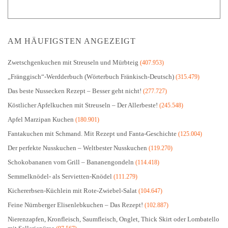
AM HÄUFIGSTEN ANGEZEIGT
Zwetschgenkuchen mit Streuseln und Mürbteig
(407.953)
„Fränggisch“-Werdderbuch (Wörterbuch Fränkisch-Deutsch)
(315.479)
Das beste Nussecken Rezept – Besser geht nicht!
(277.727)
Köstlicher Apfelkuchen mit Streuseln – Der Allerbeste!
(245.548)
Apfel Marzipan Kuchen
(180.901)
Fantakuchen mit Schmand. Mit Rezept und Fanta-Geschichte
(125.004)
Der perfekte Nusskuchen – Weltbester Nusskuchen
(119.270)
Schokobananen vom Grill – Bananengondeln
(114.418)
Semmelknödel- als Servietten-Knödel
(111.279)
Kichererbsen-Küchlein mit Rote-Zwiebel-Salat
(104.647)
Feine Nürnberger Elisenlebkuchen – Das Rezept!
(102.887)
Nierenzapfen, Kronfleisch, Saumfleisch, Onglet, Thick Skirt oder Lombatello