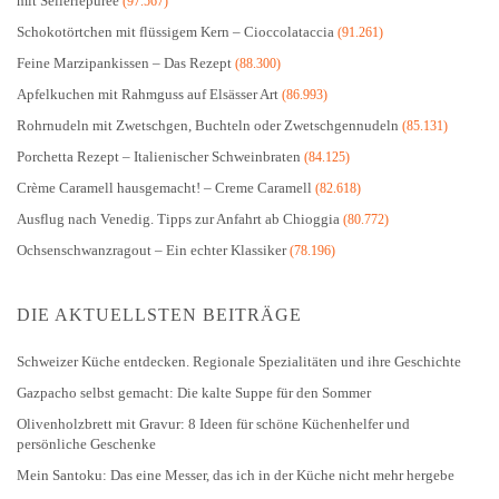
mit Selleriepüree
(97.567)
Schokotörtchen mit flüssigem Kern – Cioccolataccia
(91.261)
Feine Marzipankissen – Das Rezept
(88.300)
Apfelkuchen mit Rahmguss auf Elsässer Art
(86.993)
Rohrnudeln mit Zwetschgen, Buchteln oder Zwetschgennudeln
(85.131)
Porchetta Rezept – Italienischer Schweinbraten
(84.125)
Crème Caramell hausgemacht! – Creme Caramell
(82.618)
Ausflug nach Venedig. Tipps zur Anfahrt ab Chioggia
(80.772)
Ochsenschwanzragout – Ein echter Klassiker
(78.196)
DIE AKTUELLSTEN BEITRÄGE
Schweizer Küche entdecken. Regionale Spezialitäten und ihre Geschichte
Gazpacho selbst gemacht: Die kalte Suppe für den Sommer
Olivenholzbrett mit Gravur: 8 Ideen für schöne Küchenhelfer und
persönliche Geschenke
Mein Santoku: Das eine Messer, das ich in der Küche nicht mehr hergebe