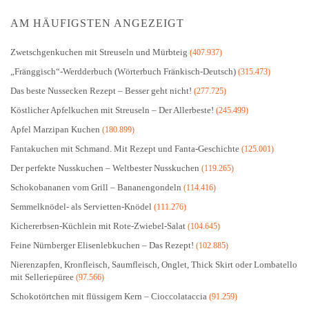
AM HÄUFIGSTEN ANGEZEIGT
Zwetschgenkuchen mit Streuseln und Mürbteig
(407.937)
„Fränggisch“-Werdderbuch (Wörterbuch Fränkisch-Deutsch)
(315.473)
Das beste Nussecken Rezept – Besser geht nicht!
(277.725)
Köstlicher Apfelkuchen mit Streuseln – Der Allerbeste!
(245.499)
Apfel Marzipan Kuchen
(180.899)
Fantakuchen mit Schmand. Mit Rezept und Fanta-Geschichte
(125.001)
Der perfekte Nusskuchen – Weltbester Nusskuchen
(119.265)
Schokobananen vom Grill – Bananengondeln
(114.416)
Semmelknödel- als Servietten-Knödel
(111.276)
Kichererbsen-Küchlein mit Rote-Zwiebel-Salat
(104.645)
Feine Nürnberger Elisenlebkuchen – Das Rezept!
(102.885)
Nierenzapfen, Kronfleisch, Saumfleisch, Onglet, Thick Skirt oder Lombatello
mit Selleriepüree
(97.566)
Schokotörtchen mit flüssigem Kern – Cioccolataccia
(91.259)