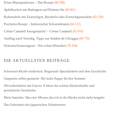
Feine Marzipankissen – Das Rezept
(88.298)
Apfelkuchen mit Rahmguss auf Elsässer Art
(86.991)
Rohrnudeln mit Zwetschgen, Buchteln oder Zwetschgennudeln
(85.129)
Porchetta Rezept – Italienischer Schweinbraten
(84.122)
Crème Caramell hausgemacht! – Creme Caramell
(82.616)
Ausflug nach Venedig. Tipps zur Anfahrt ab Chioggia
(80.770)
Ochsenschwanzragout – Ein echter Klassiker
(78.194)
DIE AKTUELLSTEN BEITRÄGE
Schweizer Küche entdecken. Regionale Spezialitäten und ihre Geschichte
Gazpacho selbst gemacht: Die kalte Suppe für den Sommer
Olivenholzbrett mit Gravur: 8 Ideen für schöne Küchenhelfer und
persönliche Geschenke
Mein Santoku: Das eine Messer, das ich in der Küche nicht mehr hergebe
Das Geheimnis der japanischen Schattentees