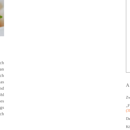
ich
ian
ch
das
A
nd
ohl
Zw
 es
„F
ngs
(3
ich
Da
Kö