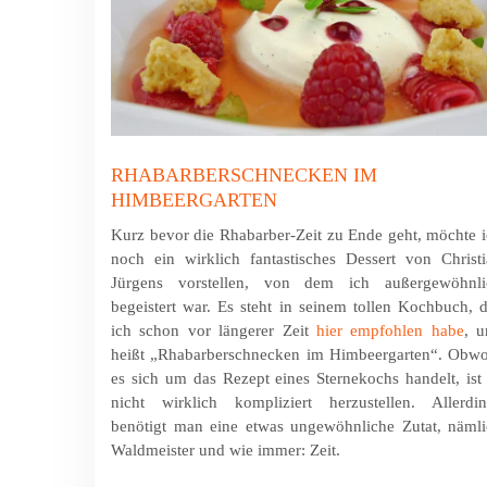
RHABARBERSCHNECKEN IM
HIMBEERGARTEN
Kurz bevor die Rhabarber-Zeit zu Ende geht, möchte 
noch ein wirklich fantastisches Dessert von Christ
Jürgens vorstellen, von dem ich außer­ge­wöhn­li
begeistert war. Es steht in seinem tollen Kochbuch, 
ich schon vor längerer Zeit
hier empfohlen habe
, u
heißt „Rhabar­ber­schnecken im Him­beer­garten“. Obw
es sich um das Rezept eines Sterne­kochs handelt, ist
nicht wirklich kom­pli­ziert herzustellen. Aller­di
benötigt man eine etwas ungewöhnliche Zutat, näml
Waldmeister und wie immer: Zeit.