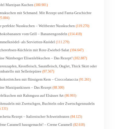
fel Marzipan Kuchen
(180.901)
ntakuchen mit Schmand. Mit Rezept und Fanta-Geschichte
25.004)
r perfekte Nusskuchen – Weltbester Nusskuchen
(119.270)
hokobananen vom Grill – Bananengondeln
(114.418)
mmelknödel- als Servietten-Knödel
(111.279)
chererbsen-Küchlein mit Rote-Zwiebel-Salat
(104.647)
ine Nürnberger Elisenlebkuchen – Das Rezept!
(102.887)
erenzapfen, Kronfleisch, Saumfleisch, Onglet, Thick Skirt oder
mbatello mit Selleriepüree
(97.567)
hokotörtchen mit flüssigem Kern – Cioccolataccia
(91.261)
ine Marzipankissen – Das Rezept
(88.300)
felkuchen mit Rahmguss auf Elsässer Art
(86.993)
hrnudeln mit Zwetschgen, Buchteln oder Zwetschgennudeln
5.131)
rchetta Rezept – Italienischer Schweinbraten
(84.125)
ème Caramell hausgemacht! – Creme Caramell
(82.618)