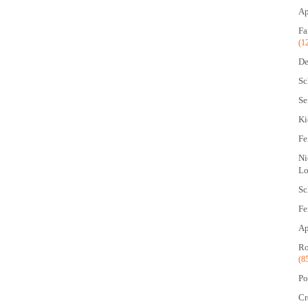
Ap
Fa
(1
De
Sc
Se
Ki
Fe
Ni
Lo
Sc
Fe
Ap
Ro
(8
Po
Cr