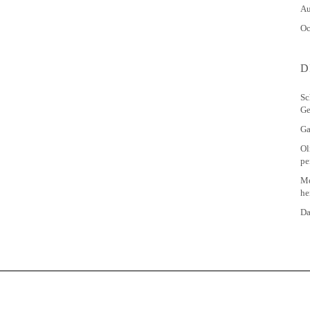
Au
Oc
D
Sc
Ge
Ga
Ol
pe
Me
he
Da