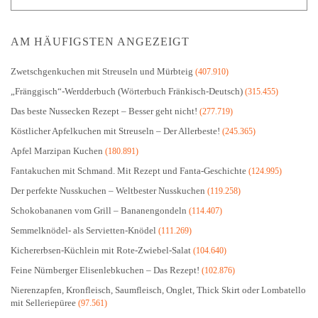
AM HÄUFIGSTEN ANGEZEIGT
Zwetschgenkuchen mit Streuseln und Mürbteig
(407.910)
„Fränggisch“-Werdderbuch (Wörterbuch Fränkisch-Deutsch)
(315.455)
Das beste Nussecken Rezept – Besser geht nicht!
(277.719)
Köstlicher Apfelkuchen mit Streuseln – Der Allerbeste!
(245.365)
Apfel Marzipan Kuchen
(180.891)
Fantakuchen mit Schmand. Mit Rezept und Fanta-Geschichte
(124.995)
Der perfekte Nusskuchen – Weltbester Nusskuchen
(119.258)
Schokobananen vom Grill – Bananengondeln
(114.407)
Semmelknödel- als Servietten-Knödel
(111.269)
Kichererbsen-Küchlein mit Rote-Zwiebel-Salat
(104.640)
Feine Nürnberger Elisenlebkuchen – Das Rezept!
(102.876)
Nierenzapfen, Kronfleisch, Saumfleisch, Onglet, Thick Skirt oder Lombatello
mit Selleriepüree
(97.561)