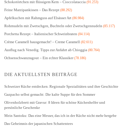
Schokotörtchen mit flüssigem Kern – Cioccolataccia
(91.253)
Feine Marzipankissen – Das Rezept
(88.292)
Apfelkuchen mit Rahmguss auf Elsässer Art
(86.984)
Rohrnudeln mit Zwetschgen, Buchteln oder Zwetschgennudeln
(85.117)
Porchetta Rezept – Italienischer Schweinbraten
(84.114)
Crème Caramell hausgemacht! – Creme Caramell
(82.611)
Ausflug nach Venedig. Tipps zur Anfahrt ab Chioggia
(80.764)
Ochsenschwanzragout – Ein echter Klassiker
(78.186)
DIE AKTUELLSTEN BEITRÄGE
Schweizer Küche entdecken. Regionale Spezialitäten und ihre Geschichte
Gazpacho selbst gemacht: Die kalte Suppe für den Sommer
Olivenholzbrett mit Gravur: 8 Ideen für schöne Küchenhelfer und
persönliche Geschenke
Mein Santoku: Das eine Messer, das ich in der Küche nicht mehr hergebe
Das Geheimnis der japanischen Schattentees