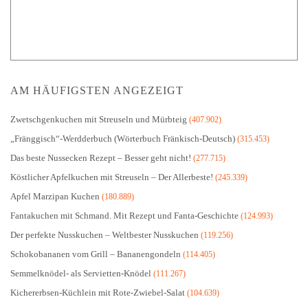
AM HÄUFIGSTEN ANGEZEIGT
Zwetschgenkuchen mit Streuseln und Mürbteig
(407.902)
„Fränggisch“-Werdderbuch (Wörterbuch Fränkisch-Deutsch)
(315.453)
Das beste Nussecken Rezept – Besser geht nicht!
(277.715)
Köstlicher Apfelkuchen mit Streuseln – Der Allerbeste!
(245.339)
Apfel Marzipan Kuchen
(180.889)
Fantakuchen mit Schmand. Mit Rezept und Fanta-Geschichte
(124.993)
Der perfekte Nusskuchen – Weltbester Nusskuchen
(119.256)
Schokobananen vom Grill – Bananengondeln
(114.405)
Semmelknödel- als Servietten-Knödel
(111.267)
Kichererbsen-Küchlein mit Rote-Zwiebel-Salat
(104.639)