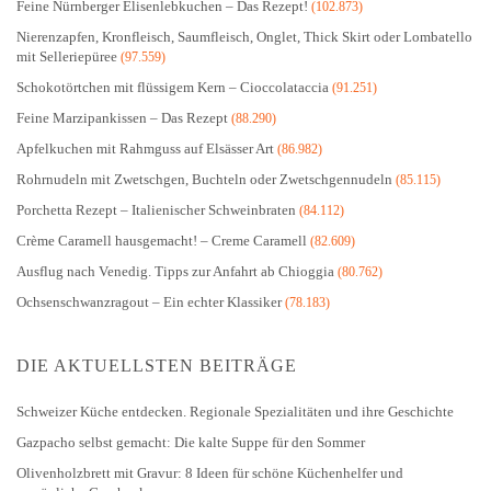
Feine Nürnberger Elisenlebkuchen – Das Rezept!
(102.873)
Nierenzapfen, Kronfleisch, Saumfleisch, Onglet, Thick Skirt oder Lombatello
mit Selleriepüree
(97.559)
Schokotörtchen mit flüssigem Kern – Cioccolataccia
(91.251)
Feine Marzipankissen – Das Rezept
(88.290)
Apfelkuchen mit Rahmguss auf Elsässer Art
(86.982)
Rohrnudeln mit Zwetschgen, Buchteln oder Zwetschgennudeln
(85.115)
Porchetta Rezept – Italienischer Schweinbraten
(84.112)
Crème Caramell hausgemacht! – Creme Caramell
(82.609)
Ausflug nach Venedig. Tipps zur Anfahrt ab Chioggia
(80.762)
Ochsenschwanzragout – Ein echter Klassiker
(78.183)
DIE AKTUELLSTEN BEITRÄGE
Schweizer Küche entdecken. Regionale Spezialitäten und ihre Geschichte
Gazpacho selbst gemacht: Die kalte Suppe für den Sommer
Olivenholzbrett mit Gravur: 8 Ideen für schöne Küchenhelfer und