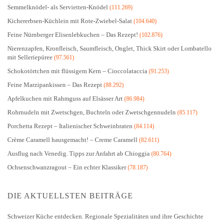
Semmelknödel- als Servietten-Knödel
(111.269)
Kichererbsen-Küchlein mit Rote-Zwiebel-Salat
(104.640)
Feine Nürnberger Elisenlebkuchen – Das Rezept!
(102.876)
Nierenzapfen, Kronfleisch, Saumfleisch, Onglet, Thick Skirt oder Lombatello
mit Selleriepüree
(97.561)
Schokotörtchen mit flüssigem Kern – Cioccolataccia
(91.253)
Feine Marzipankissen – Das Rezept
(88.292)
Apfelkuchen mit Rahmguss auf Elsässer Art
(86.984)
Rohrnudeln mit Zwetschgen, Buchteln oder Zwetschgennudeln
(85.117)
Porchetta Rezept – Italienischer Schweinbraten
(84.114)
Crème Caramell hausgemacht! – Creme Caramell
(82.611)
Ausflug nach Venedig. Tipps zur Anfahrt ab Chioggia
(80.764)
Ochsenschwanzragout – Ein echter Klassiker
(78.187)
DIE AKTUELLSTEN BEITRÄGE
Schweizer Küche entdecken. Regionale Spezialitäten und ihre Geschichte