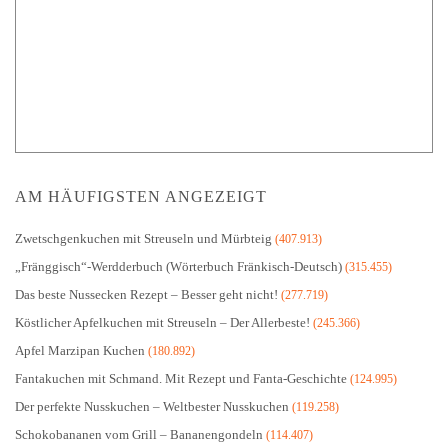
AM HÄUFIGSTEN ANGEZEIGT
Zwetschgenkuchen mit Streuseln und Mürbteig
(407.913)
„Fränggisch“-Werdderbuch (Wörterbuch Fränkisch-Deutsch)
(315.455)
Das beste Nussecken Rezept – Besser geht nicht!
(277.719)
Köstlicher Apfelkuchen mit Streuseln – Der Allerbeste!
(245.366)
Apfel Marzipan Kuchen
(180.892)
Fantakuchen mit Schmand. Mit Rezept und Fanta-Geschichte
(124.995)
Der perfekte Nusskuchen – Weltbester Nusskuchen
(119.258)
Schokobananen vom Grill – Bananengondeln
(114.407)